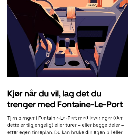
Esc-
knappen
for
å
lukke
kalenderen.
Kjør når du vil, lag det du
trenger med Fontaine-Le-Port
Tjen penger i Fontaine-Le-Port med leveringer (der
dette er tilgjengelig) eller turer – eller begge deler –
etter egen timeplan. Du kan bruke din egen bil eller