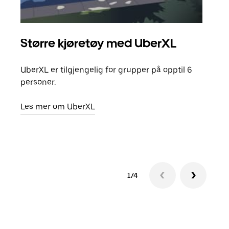
Større kjøretøy med UberXL
Gr
UberXL er tilgjengelig for grupper på opptil 6
Når d
personer.
grup
hent
Les mer om UberXL
Finn
1/4