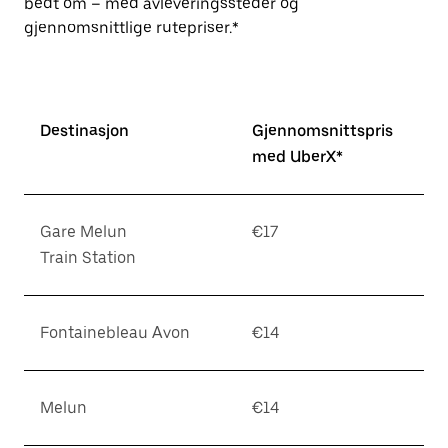
bedt om – med avleveringssteder og
gjennomsnittlige rutepriser.*
Destinasjon
Gjennomsnittspris
med UberX*
Gare Melun
€17
Train Station
Fontainebleau Avon
€14
Melun
€14