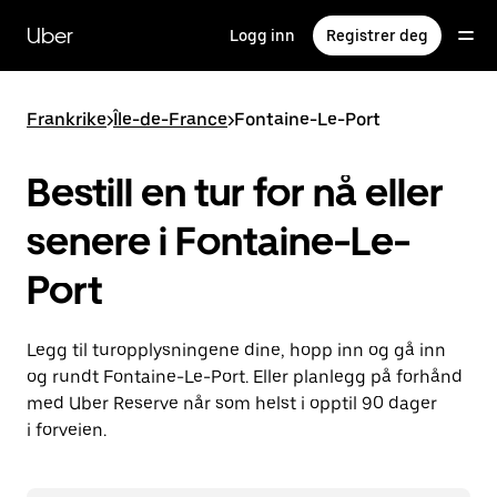
Hopp
til
Uber
Logg inn
Registrer deg
hovedinnholdet
Frankrike
>
Île-de-France
>
Fontaine-Le-Port
Bestill en tur for nå eller
senere i Fontaine-Le-
Port
Legg til turopplysningene dine, hopp inn og gå inn
og rundt Fontaine-Le-Port. Eller planlegg på forhånd
med Uber Reserve når som helst i opptil 90 dager
i forveien.