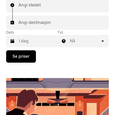
Angi stedet
Angi destinasjon
Dato
Tid
Nå
Trykk
Se priser
på
piltast
ned
for
å
åpne
kalenderen
og
velge
en
dato.
Trykk
på