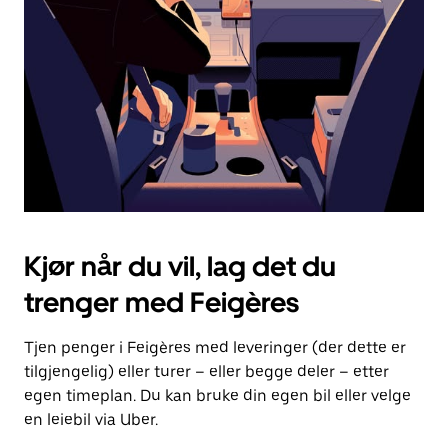
for
å
lukke
kalenderen.
Kjør når du vil, lag det du
trenger med Feigères
Tjen penger i Feigères med leveringer (der dette er
tilgjengelig) eller turer – eller begge deler – etter
egen timeplan. Du kan bruke din egen bil eller velge
en leiebil via Uber.