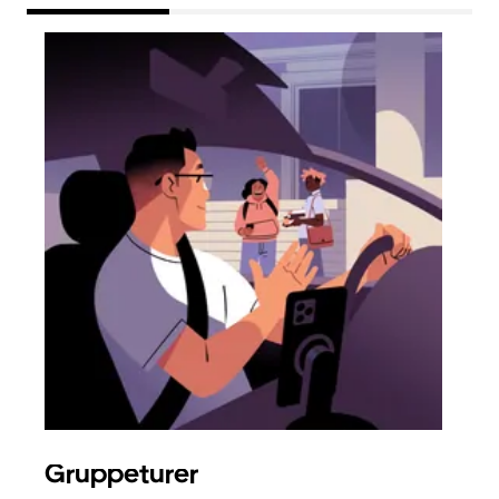
Gruppeturer
Bes