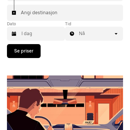
Angi destinasjon
Dato
Tid
Nå
Trykk
Se priser
på
piltast
ned
for
å
åpne
kalenderen
og
velge
en
dato.
Trykk
på
Esc-
knappen