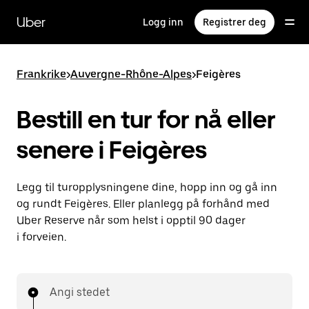
Hopp
til
Uber
Logg inn
Registrer deg
hovedinnholdet
Frankrike
>
Auvergne-Rhône-Alpes
>
Feigères
Bestill en tur for nå eller
senere i Feigères
Legg til turopplysningene dine, hopp inn og gå inn
og rundt Feigères. Eller planlegg på forhånd med
Uber Reserve når som helst i opptil 90 dager
i forveien.
Angi stedet