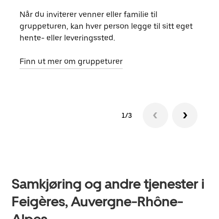
Når du inviterer venner eller familie til
Hvis
gruppeturen, kan hver person legge til sitt eget
kan 
hente- eller leveringssted.
fore
besti
Finn ut mer om gruppeturer
1/3
Samkjøring og andre tjenester i
Feigères, Auvergne-Rhône-