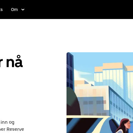
ts
Om
r nå
 inn og
ber Reserve