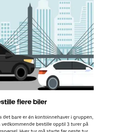
stille flere biler
Uber Shu
s det bare er én kontoinnehaver i gruppen,
Vårt shuttle-
 vedkommende bestille opptil 3 turer på
utvalgte fly
espørsel. Hver tur må starte før neste tur
arrangement