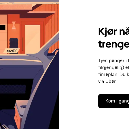
Kjør nå
treng
Tjen penger i 
tilgjengelig) e
timeplan. Du k
via Uber.
Kom i gan