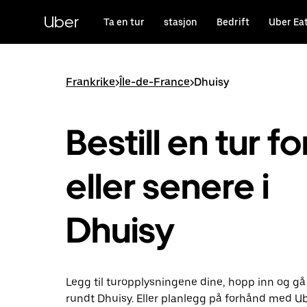
Hopp
til
Uber
Ta en tur
stasjon
Bedrift
Uber Ea
hovedinnholdet
Frankrike
>
Île-de-France
>
Dhuisy
Bestill en tur fo
eller senere i
Dhuisy
Legg til turopplysningene dine, hopp inn og gå
rundt Dhuisy. Eller planlegg på forhånd med U