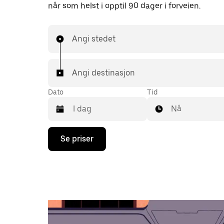
når som helst i opptil 90 dager i forveien.
Angi stedet
Angi destinasjon
Dato
Tid
Nå
Trykk
Se priser
på
piltast
ned
for
å
åpne
kalenderen
og
velge
en