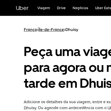
Avançar
para
Uber
Viagem
Drive
Negócios
Uber Eat
o
conteúdo
principal
França
>
Île-de-France
>
Dhuisy
Peça uma via
para agora ou 
tarde em Dhui
Adicione os detalhes da sua viagem, entre e ex
Dhuisy. Ou agende com antecedência com o U