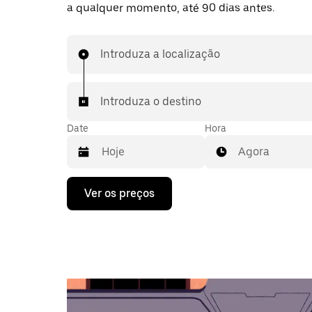
a qualquer momento, até 90 dias antes.
Introduza a localização
Introduza o destino
Date
Hora
Agora
Prima
Ver os preços
a
tecla
da
seta
para
interagir
com
o
calendário
e