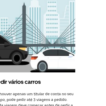
dir vários carros
Uber Shu
houver apenas um titular de conta no seu
A opção de s
po, pode pedir até 3 viagens a pedido.
determinado
a viagem deve começar antes de pedir a
locais de ev