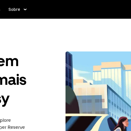
s
Sobre
gem
mais
sy
plore
ber Reserve