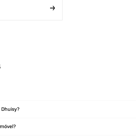
s
m Dhuisy?
omóvel?