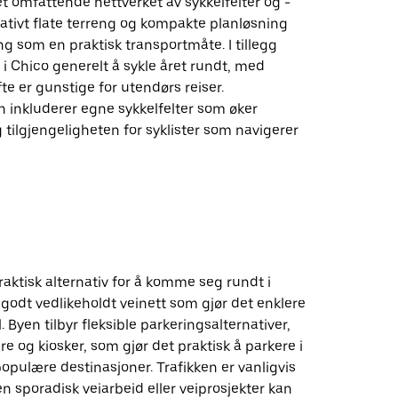
t omfattende nettverket av sykkelfelter og -
elativt flate terreng og kompakte planløsning
g som en praktisk transportmåte. I tillegg
t i Chico generelt å sykle året rundt, med
te er gunstige for utendørs reiser.
n inkluderer egne sykkelfelter som øker
 tilgjengeligheten for syklister som navigerer
praktisk alternativ for å komme seg rundt i
godt vedlikeholdt veinett som gjør det enklere
. Byen tilbyr fleksible parkeringsalternativer,
re og kiosker, som gjør det praktisk å parkere i
pulære destinasjoner. Trafikken er vanligvis
n sporadisk veiarbeid eller veiprosjekter kan