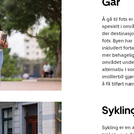
Går
Å gå til fots 
spesielt i om
der destinasjon
fots. Byen har 
inkludert fort
mer behagelig 
området under
alternativ. I
imidlertid gjø
å få tilført næ
Syklin
Sykling er en 