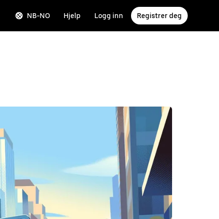
NB-NO
Hjelp
Logg inn
Registrer deg