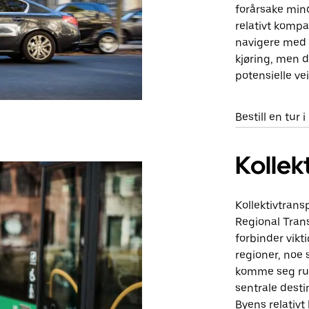
forårsake mind
relativt kompa
navigere med b
kjøring, men d
potensielle ve
Bestill en tur 
Kollek
Kollektivtrans
Regional Trans
forbinder vik
regioner, noe s
komme seg run
sentrale desti
Byens relativt