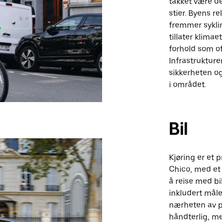
takket være de
stier. Byens r
fremmer syklin
tillater klimae
forhold som of
Infrastrukture
sikkerheten og
i området.
Bil
Kjøring er et 
Chico, med et 
å reise med bil
inkludert måle
nærheten av po
håndterlig, me