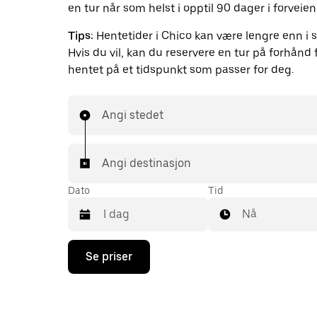
en tur når som helst i opptil 90 dager i forveien
Tips:
Hentetider i Chico kan være lengre enn i s
Hvis du vil, kan du reservere en tur på forhånd f
hentet på et tidspunkt som passer for deg.
Angi stedet
Angi destinasjon
Dato
Tid
Nå
Trykk
Se priser
på
piltast
ned
for
å