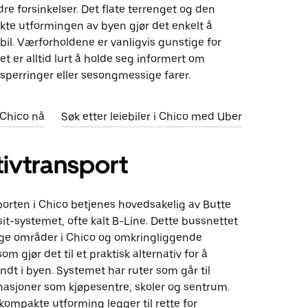
re forsinkelser. Det flate terrenget og den
kte utformingen av byen gjør det enkelt å
il. Værforholdene er vanligvis gunstige for
et er alltid lurt å holde seg informert om
isperringer eller sesongmessige farer.
i Chico nå
Søk etter leiebiler i Chico med Uber
tivtransport
porten i Chico betjenes hovedsakelig av Butte
it-systemet, ofte kalt B-Line. Dette bussnettet
tige områder i Chico og omkringliggende
om gjør det til et praktisk alternativ for å
dt i byen. Systemet har ruter som går til
nasjoner som kjøpesentre, skoler og sentrum.
 kompakte utforming legger til rette for