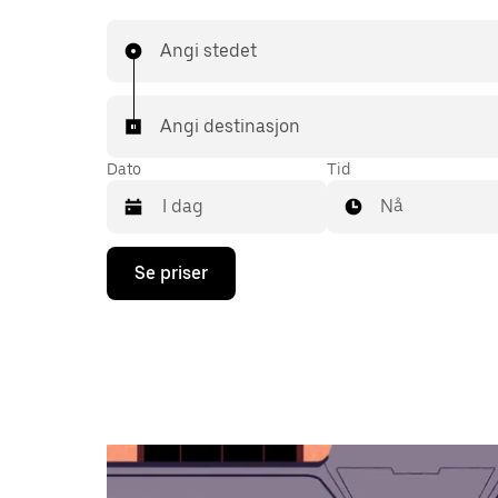
Angi stedet
Angi destinasjon
Dato
Tid
Nå
Trykk
Se priser
på
piltast
ned
for
å
åpne
kalenderen
og
velge
en
dato.