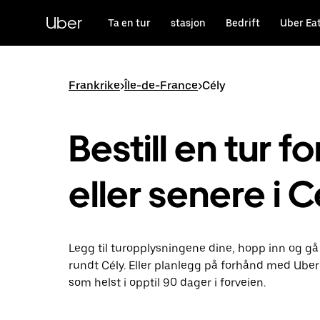
Hopp
til
Uber
Ta en tur
stasjon
Bedrift
Uber Ea
hovedinnholdet
Frankrike
>
Île-de-France
>
Cély
Bestill en tur fo
eller senere i C
Legg til turopplysningene dine, hopp inn og gå
rundt Cély. Eller planlegg på forhånd med Uber
som helst i opptil 90 dager i forveien.