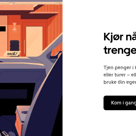
Kjør nå
treng
Tjen penger i 
eller turer – 
bruke din egen 
Kom i gan