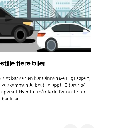
stille flere biler
Uber Shu
s det bare er én kontoinnehaver i gruppen,
Vårt shuttle-
 vedkommende bestille opptil 3 turer på
utvalgte fly
espørsel. Hver tur må starte før neste tur
arrangement
 bestilles.
Se tilgjenge