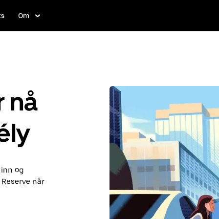
ts
Om
r nå
ély
 inn og
 Reserve når