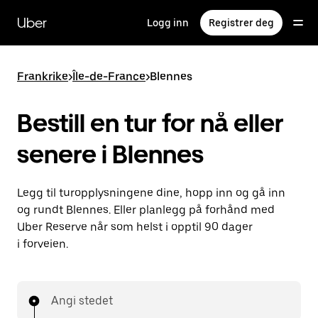
Hopp
til
Uber
Logg inn
Registrer deg
hovedinnholdet
Frankrike
>
Île-de-France
>
Blennes
Bestill en tur for nå eller
senere i Blennes
Legg til turopplysningene dine, hopp inn og gå inn
og rundt Blennes. Eller planlegg på forhånd med
Uber Reserve når som helst i opptil 90 dager
i forveien.
Angi stedet