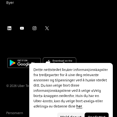
Byer
Dette nettstedet bruker informasjonskapsler
fra tredjeparter for å vise deg relevante
annonser og tilpasninger ved å huske stedet
ditt. Du kan velge bort disse
©
2026
Uber Technologies Inc.
informasjonskapslene ved å velge «Velg
bort»-knappen nedenfor. Hvis du har en
Uber-konto, kan du velge bort «salg» eller
«deling» av dataene dine
her
.
Personvern
Tilgjengelighet
Vilkår