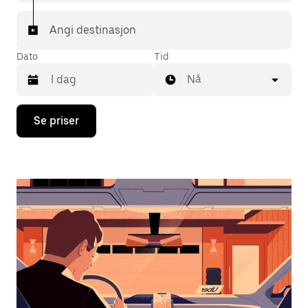
Angi destinasjon
Dato
Tid
Nå
Trykk
Se priser
på
piltast
ned
for
å
åpne
kalenderen
og
velge
en
dato.
Trykk
på
Esc-
knappen