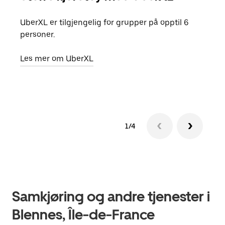
UberXL er tilgjengelig for grupper på opptil 6
Når d
personer.
grup
hent
Les mer om UberXL
Finn
1/4
Samkjøring og andre tjenester i
Blennes, Île-de-France