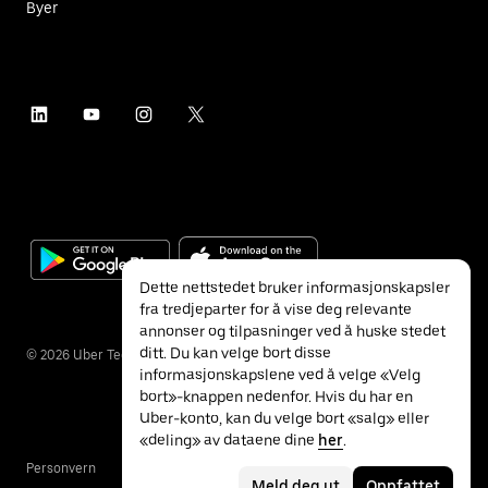
Byer
Dette nettstedet bruker informasjonskapsler
fra tredjeparter for å vise deg relevante
annonser og tilpasninger ved å huske stedet
ditt. Du kan velge bort disse
©
2026
Uber Technologies Inc.
informasjonskapslene ved å velge «Velg
bort»-knappen nedenfor. Hvis du har en
Uber-konto, kan du velge bort «salg» eller
«deling» av dataene dine
her
.
Personvern
Tilgjengelighet
Vilkår
Meld deg ut
Oppfattet