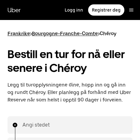
Hopp
til
Uber
Logg inn
Registrer deg
hovedinnholdet
Frankrike
>
Bourgogne-Franche-Comte
>
Chéroy
Bestill en tur for nå eller
senere i Chéroy
Legg til turopplysningene dine, hopp inn og gå inn
og rundt Chéroy. Eller planlegg på forhånd med Uber
Reserve når som helst i opptil 90 dager i forveien.
Angi stedet