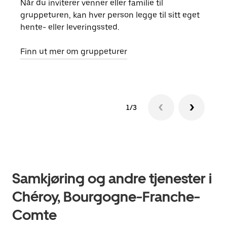
Når du inviterer venner eller familie til
Hvis
gruppeturen, kan hver person legge til sitt eget
kan 
hente- eller leveringssted.
fore
besti
Finn ut mer om gruppeturer
1/3
Samkjøring og andre tjenester i
Chéroy, Bourgogne-Franche-
Comte