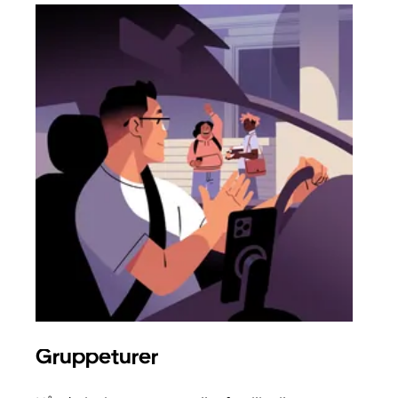
Gruppeturer
Bes