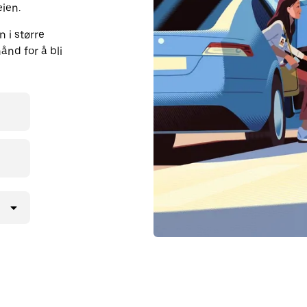
eien.
 i større
ånd for å bli