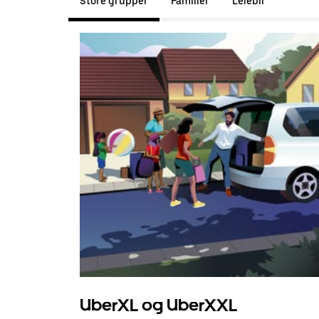
Store grupper
Familier
Leiebil
UberXL og UberXXL