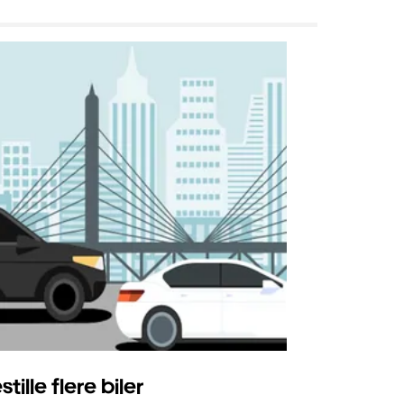
stille flere biler
Uber Shu