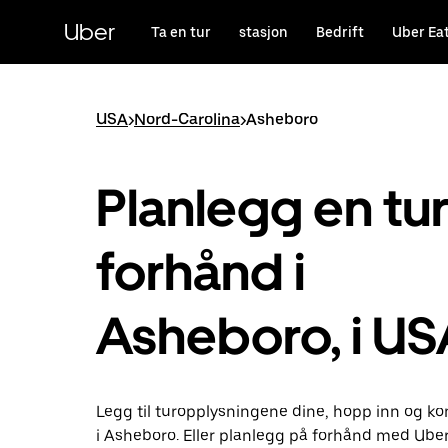
Hopp
til
Uber
Ta en tur
stasjon
Bedrift
Uber Ea
hovedinnholdet
USA
>
Nord-Carolina
>
Asheboro
Planlegg en tu
forhånd i
Asheboro, i US
Legg til turopplysningene dine, hopp inn og k
i Asheboro. Eller planlegg på forhånd med Uber