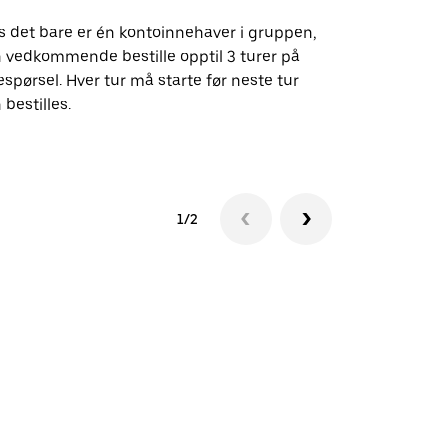
s det bare er én kontoinnehaver i gruppen,
Vårt shuttle-
 vedkommende bestille opptil 3 turer på
utvalgte fly
espørsel. Hver tur må starte før neste tur
arrangement
 bestilles.
Se tilgjenge
1/2