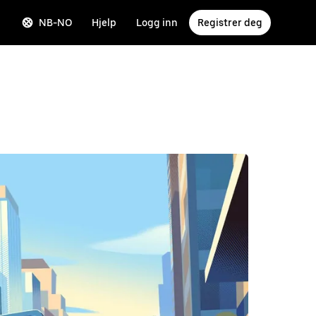
NB-NO
Hjelp
Logg inn
Registrer deg