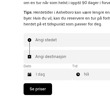
om en tur når som helst i opptil 90 dager i forv
Tips:
Hentetider i Asheboro kan være lengre enn
byer. Hvis du vil, kan du reservere en tur på forh
hentet på et tidspunkt som passer for deg.
Angi stedet
Angi destinasjon
Dato
Tid
Nå
Trykk
Se priser
på
piltast
ned
for
å