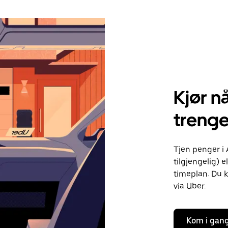
Kjør nå
treng
Tjen penger i
tilgjengelig) e
timeplan. Du k
via Uber.
Kom i gan