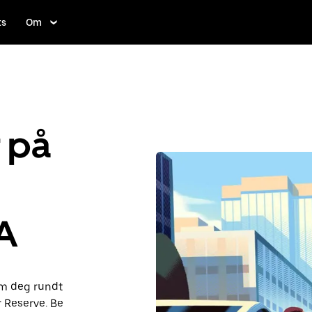
ts
Om
r på
A
om deg rundt
 Reserve. Be