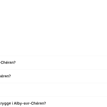
r-Chéran?
héran?
trygge i Alby-sur-Chéran?