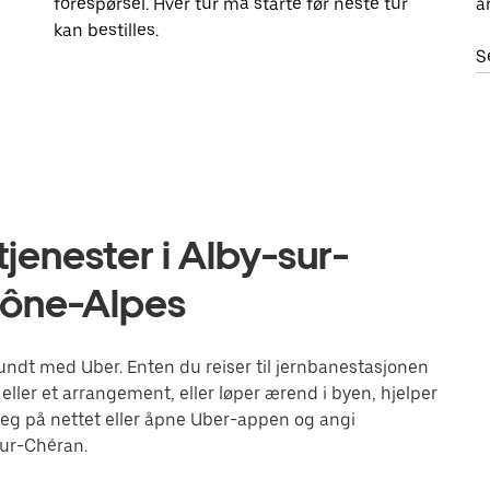
forespørsel. Hver tur må starte før neste tur
a
kan bestilles.
S
jenester i Alby-sur-
hône-Alpes
ndt med Uber. Enten du reiser til jernbanestasjonen
eller et arrangement, eller løper ærend i byen, hjelper
eg på nettet eller åpne Uber-appen og angi
sur-Chéran.