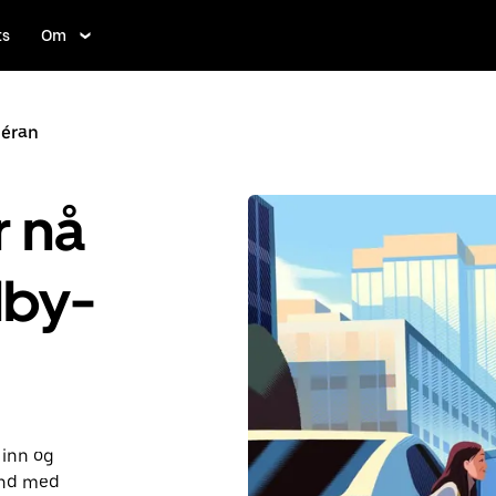
ts
Om
héran
r nå
lby-
 inn og
ånd med