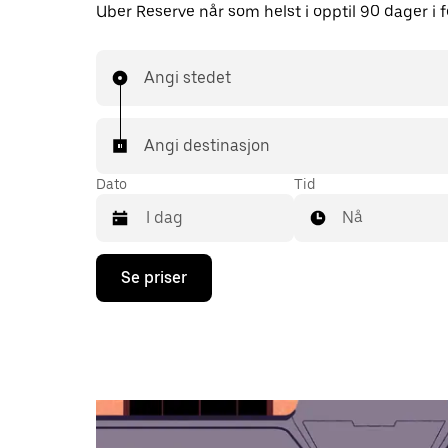
Uber Reserve når som helst i opptil 90 dager i f
Angi stedet
Angi destinasjon
Dato
Tid
Nå
Trykk
Se priser
på
piltast
ned
for
å
åpne
kalenderen
og
velge
en