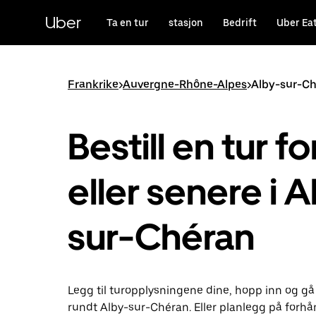
Hopp
til
Uber
Ta en tur
stasjon
Bedrift
Uber Ea
hovedinnholdet
Frankrike
>
Auvergne-Rhône-Alpes
>
Alby-sur-C
Bestill en tur fo
eller senere i A
sur-Chéran
Legg til turopplysningene dine, hopp inn og gå
rundt Alby-sur-Chéran. Eller planlegg på forh