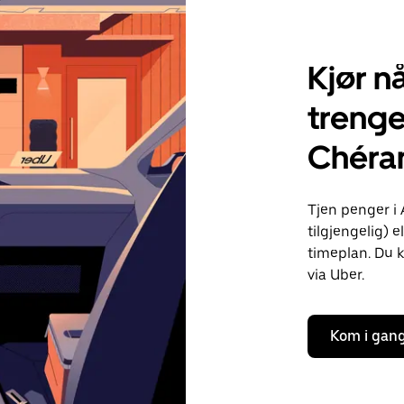
Kjør nå
trenge
Chéra
Tjen penger i
tilgjengelig) e
timeplan. Du k
via Uber.
Kom i gan