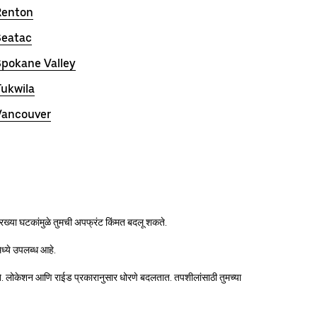
Renton
Seatac
Spokane Valley
Tukwila
Vancouver
ारख्या घटकांमुळे तुमची अपफ्रंट किंमत बदलू शकते.
मध्ये उपलब्ध आहे.
ाऊ शकते. लोकेशन आणि राईड प्रकारानुसार धोरणे बदलतात. तपशीलांसाठी तुमच्या