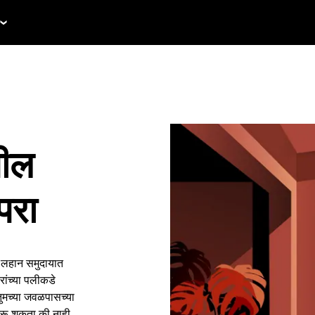
ील
परा
 लहान समुदायात
ांच्या पलीकडे
ुमच्या जवळपासच्या
 करू शकता की नाही