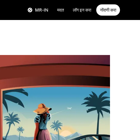
MR-IN
मदत
लॉग इन करा
नोंदणी करा