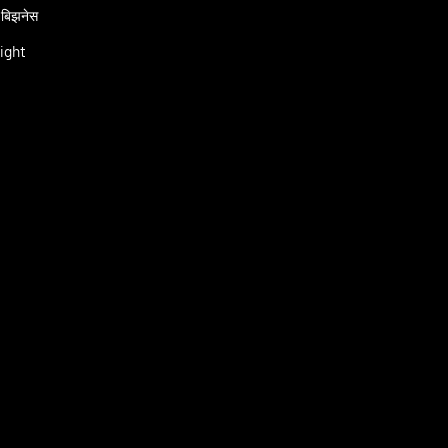
 बिझनेस
ight