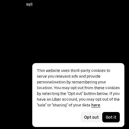
शहरे
This website uses third-party cookies to
serve you relevant ads and provide
personalisation by remembering your
location. You may opt out from these cookies
by selecting the "Opt out" button below. If you
have an Uber account, you may opt out of the
गोपनीयता
ॲक्सेसिबिलिटी
नियम
"sale" or "sharing" of your data
here
.
Opt out
Got it