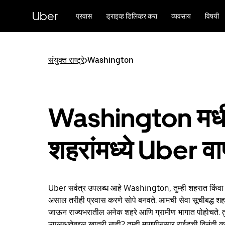
मुख्य
सामग्रीवर
Uber
प्रवास
ड्राइव्ह डिलिव्हर करा
व्यवसाय
विषयी
जा
संयुक्त राष्ट्रे
>
Washington
Washington मध
शहरांमध्ये Uber वा
Uber सर्वत्र उपलब्ध आहे Washington, तुम्ही शहरात किंवा
असाल तरीही प्रवास करणे सोपे बनवते. आमची सेवा सूचीबद्ध शहर
जाऊन राज्यभरातील अनेक शहरे आणि ग्रामीण भागात पोहोचते. त
उपलब्धतेबद्दल खात्री नाही? तुम्ही मागणीनुसार राईडची विनंती