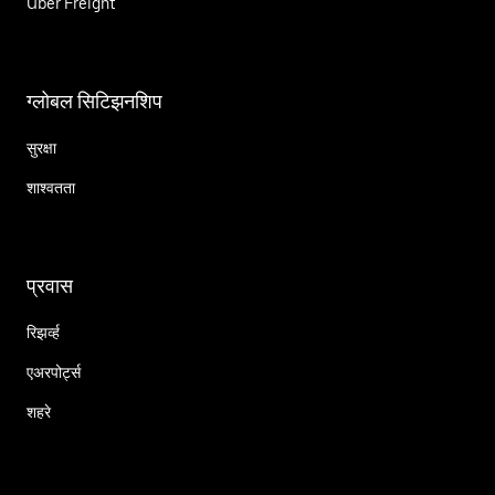
Uber Freight
ग्लोबल सिटिझनशिप
सुरक्षा
शाश्वतता
प्रवास
रिझर्व्ह
एअरपोर्ट्स
शहरे