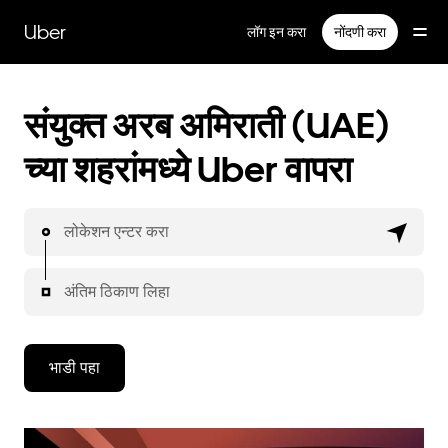
मुख्य
सामग्रीवर
Uber
लॉग इन करा
नोंदणी करा
जा
संयुक्त अरब अमिराती (UAE)
च्या शहरांमध्ये Uber वापरा
लोकेशन एन्टर करा
अंतिम ठिकाण लिहा
भाडी पहा