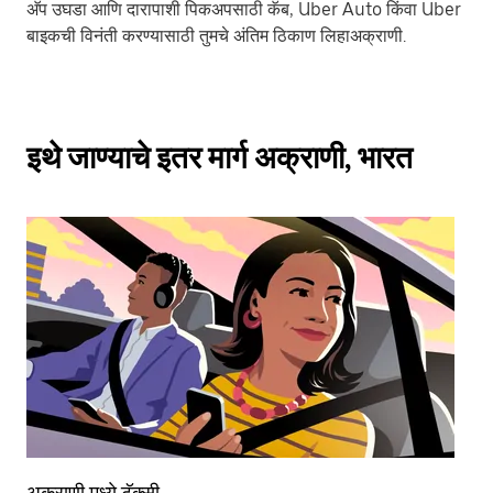
अ‍ॅप उघडा आणि दारापाशी पिकअपसाठी कॅब, Uber Auto किंवा Uber
बाइकची विनंती करण्यासाठी तुमचे अंतिम ठिकाण लिहाअक्राणी.
इथे जाण्याचे इतर मार्ग अक्राणी, भारत
अक्राणी मध्ये टॅक्सी
अक