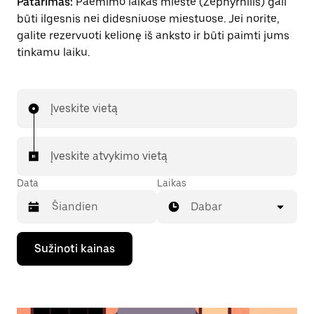
Patarimas:
Paėmimo laikas mieste (Zephyrhills) gali
būti ilgesnis nei didesniuose miestuose. Jei norite,
galite rezervuoti kelionę iš anksto ir būti paimti jums
tinkamu laiku.
Įveskite vietą
Įveskite atvykimo vietą
Data
Laikas
Dabar
Paspauskite
Sužinoti kainas
rodyklės
žemyn
klavišą,
kad
galėtumėte