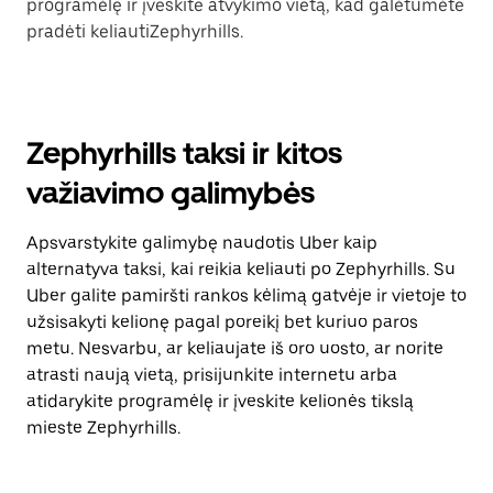
programėlę ir įveskite atvykimo vietą, kad galėtumėte
pradėti keliautiZephyrhills.
Zephyrhills taksi ir kitos
važiavimo galimybės
Apsvarstykite galimybę naudotis Uber kaip
alternatyva taksi, kai reikia keliauti po Zephyrhills. Su
Uber galite pamiršti rankos kėlimą gatvėje ir vietoje to
užsisakyti kelionę pagal poreikį bet kuriuo paros
metu. Nesvarbu, ar keliaujate iš oro uosto, ar norite
atrasti naują vietą, prisijunkite internetu arba
atidarykite programėlę ir įveskite kelionės tikslą
mieste Zephyrhills.