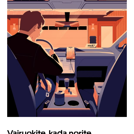
kalendoriuje
pasirinkti
datą.
Paspauskite
klavišą
„Escape“,
kad
uždarytumėte
kalendorių.
Vairuokite, kada norite,