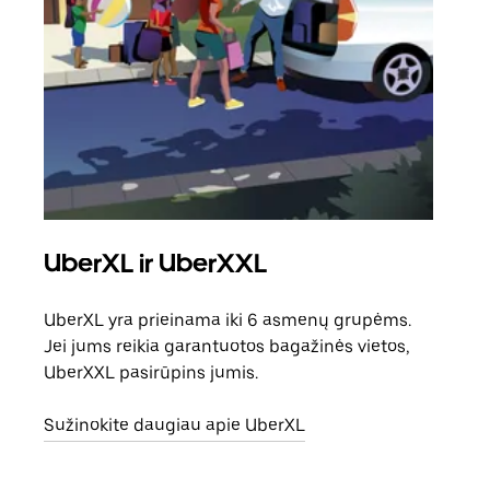
UberXL ir UberXXL
Ben
UberXL yra prieinama iki 6 asmenų grupėms.
Kai 
Jei jums reikia garantuotos bagažinės vietos,
pris
UberXXL pasirūpins jumis.
galė
vietą
Sužinokite daugiau apie UberXL
Suži