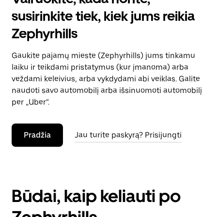
susirinkite tiek, kiek jums reikia
Zephyrhills
Gaukite pajamų mieste (Zephyrhills) jums tinkamu
laiku ir teikdami pristatymus (kur įmanoma) arba
veždami keleivius, arba vykdydami abi veiklas. Galite
naudoti savo automobilį arba išsinuomoti automobilį
per „Uber“.
Pradžia
Jau turite paskyrą? Prisijungti
Būdai, kaip keliauti po