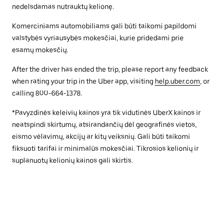
nedelsdamas nutrauktų kelionę.
Komerciniams automobiliams gali būti taikomi papildomi
valstybės vyriausybės mokesčiai, kurie pridedami prie
esamų mokesčių.
After the driver has ended the trip, please report any feedback
when rating your trip in the Uber app, visiting
help.uber.com
, or
calling 800-664-1378.
*Pavyzdinės keleivių kainos yra tik vidutinės UberX kainos ir
neatspindi skirtumų, atsirandančių dėl geografinės vietos,
eismo vėlavimų, akcijų ar kitų veiksnių. Gali būti taikomi
fiksuoti tarifai ir minimalūs mokesčiai. Tikrosios kelionių ir
suplanuotų kelionių kainos gali skirtis.