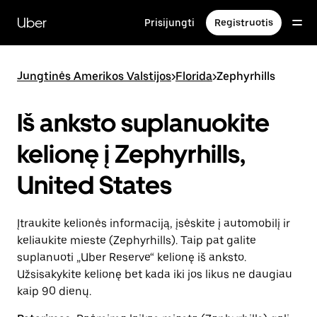
Pereiti
prie
Uber
Prisijungti
Registruotis
pagrindinio
turinio
Jungtinės Amerikos Valstijos
>
Florida
>
Zephyrhills
Iš anksto suplanuokite
kelionę į Zephyrhills,
United States
Įtraukite kelionės informaciją, įsėskite į automobilį ir
keliaukite mieste (Zephyrhills). Taip pat galite
suplanuoti „Uber Reserve“ kelionę iš anksto.
Užsisakykite kelionę bet kada iki jos likus ne daugiau
kaip 90 dienų.