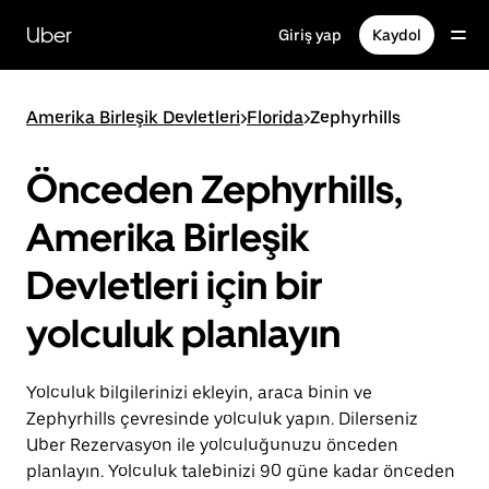
Ana
içeriğe
Uber
Giriş yap
Kaydol
gidin
Amerika Birleşik Devletleri
>
Florida
>
Zephyrhills
Önceden Zephyrhills,
Amerika Birleşik
Devletleri için bir
yolculuk planlayın
Yolculuk bilgilerinizi ekleyin, araca binin ve
Zephyrhills çevresinde yolculuk yapın. Dilerseniz
Uber Rezervasyon ile yolculuğunuzu önceden
planlayın. Yolculuk talebinizi 90 güne kadar önceden