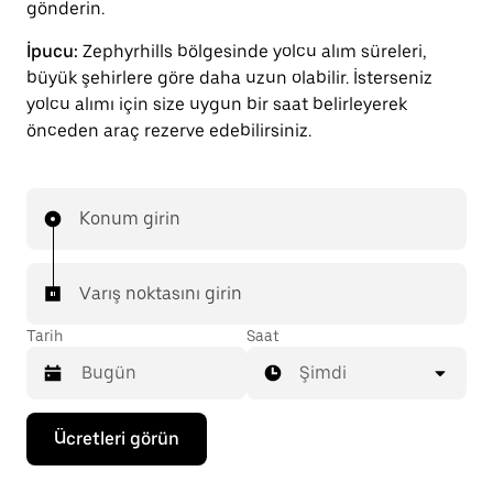
gönderin.
İpucu:
Zephyrhills bölgesinde yolcu alım süreleri,
büyük şehirlere göre daha uzun olabilir. İsterseniz
yolcu alımı için size uygun bir saat belirleyerek
önceden araç rezerve edebilirsiniz.
Konum girin
Varış noktasını girin
Tarih
Saat
Şimdi
Takvimle
Ücretleri görün
etkileşime
geçmek
ve