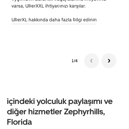
varsa, UberXXL ihtiyacınızı karşılar.
alım 
UberXL hakkında daha fazla bilgi edinin
Grup
edin
1/4
içindeki yolculuk paylaşımı ve
diğer hizmetler Zephyrhills,
Florida