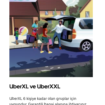
UberXL ve UberXXL
Gru
UberXL 6 kişiye kadar olan gruplar için
Arkad
uygundur. Garantili bagaj alanına ihtiyacınız
yolc