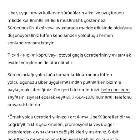
Uber, uygulamayı kullanan sürücülerin alkol ve uyuşturucu
madde kullanmasına asla müsamaha göstermez.
Sürücünüzün alkol veya uyuşturucu madde etkisinde olduğunu
düşünüyorsanız lütfen kendisinden yolculuğu hemen
sonlandırmasını isteyin.
Ticari araçlar, köprü veya otoyol geçiş ücretlerinin yanı sıra ek
eyalet vergilerine de tabi olabilir.
Sürücü ortağı yolculuğu tamamladıktan sonra lütfen
yolculuğunuzu Uber uygulamasından puanlarken bizimle
paylaşmak istediğiniz tüm geri bildirimlerinizi,
help.uber.com
sayfasını ziyaret ederek veya 800-664-1378 numaralı telefonu
arayarak bildirin.
*Örnek yolcu ücretleri yalnızca ortalama UberX ücretleridir ve
coğrafya, trafik gecikmeleri, promosyonlar veya diğer
etkenlerden kaynaklanan değişiklikleri yansıtmaz. Sabit
ücretler ve minimum ücretler uygulanabilir. Yolculuk ve