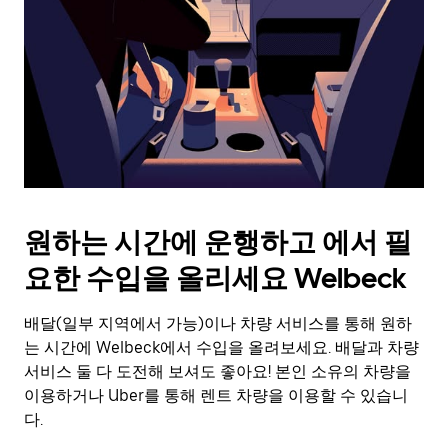
를
눌
러
날
짜
를
선
택
하
세
요.
원하는 시간에 운행하고 에서 필
캘
린
요한 수입을 올리세요 Welbeck
더
를
배달(일부 지역에서 가능)이나 차량 서비스를 통해 원하
닫
으
는 시간에 Welbeck에서 수입을 올려보세요. 배달과 차량
려
서비스 둘 다 도전해 보셔도 좋아요! 본인 소유의 차량을
면
이용하거나 Uber를 통해 렌트 차량을 이용할 수 있습니
Esc
다.
키
를