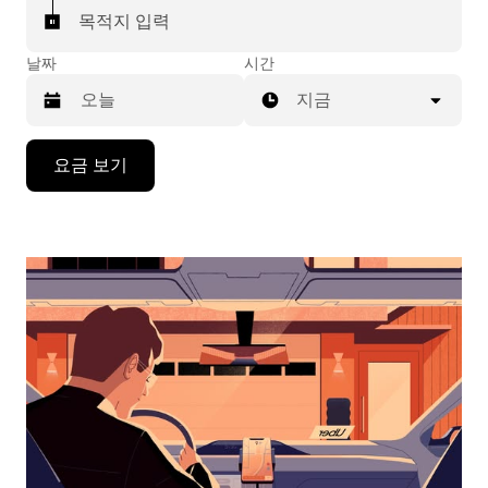
목적지 입력
날짜
시간
지금
캘
요금 보기
린
더
를
조
작
하
려
면
아
래
화
살
표
키