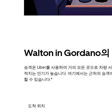
닫
으
려
면
Esc
키
를
누
르
세
Walton in Gordan
요.
승객은 Uber를 사용하여 거의 모든 곳으로 차량 서비스
적지는 인기가 높습니다. 여기에서는 근처의 승객이
할 수 있습니다.*
도착 위치