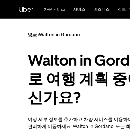
메
Uber
인
차량 서비스
서비스
비즈니스
정보
콘
텐
츠
로
영국
>
Walton in Gordano
건
너
뛰
Walton in Gor
기
로 여행 계획 
신가요?
여정 세부 정보를 추가하고 차량 서비스를 이용하
편리하게 이동하세요. Walton in Gordano. 또는 