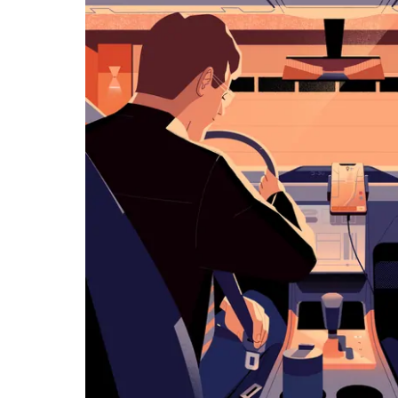
아
래
화
살
표
키
를
눌
러
날
짜
를
선
택
하
세
요.
캘
린
더
를