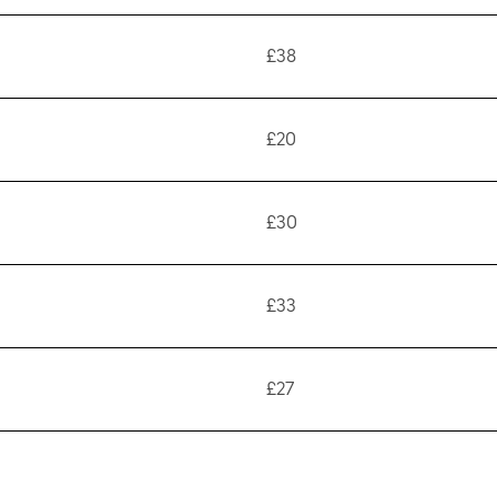
£38
£20
£30
£33
£27