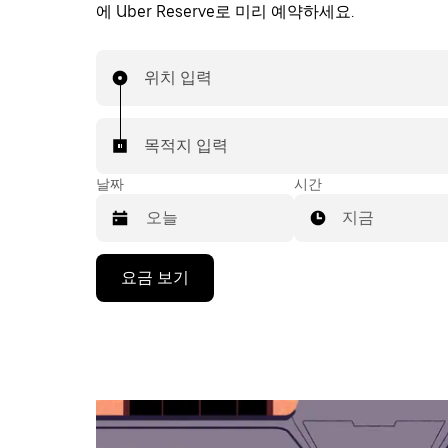
에 Uber Reserve로 미리 예약하세요.
위치 입력
목적지 입력
날짜
시간
지금
캘
요금 보기
린
더
를
조
작
하
려
면