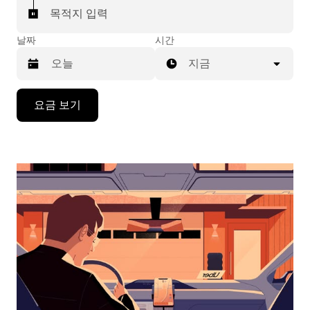
목적지 입력
날짜
시간
지금
캘
요금 보기
린
더
를
조
작
하
려
면
아
래
화
살
표
키