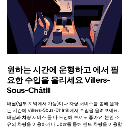
를
눌
러
날
짜
를
선
택
하
세
요.
원하는 시간에 운행하고 에서 필
캘
린
요한 수입을 올리세요 Villers-
더
를
Sous-Châtill
닫
으
배달(일부 지역에서 가능)이나 차량 서비스를 통해 원하
려
는 시간에 Villers-Sous-Châtill에서 수입을 올려보세요.
면
Esc
배달과 차량 서비스 둘 다 도전해 보셔도 좋아요! 본인 소
키
유의 차량을 이용하거나 Uber를 통해 렌트 차량을 이용할
를