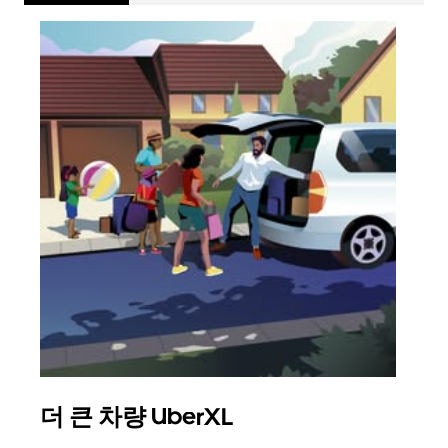
더 큰 차량 UberXL
그