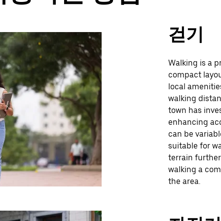
걷기
Walking is a p
compact layou
local amenitie
walking distan
town has inve
enhancing acce
can be variabl
suitable for wa
terrain furth
walking a comf
the area.