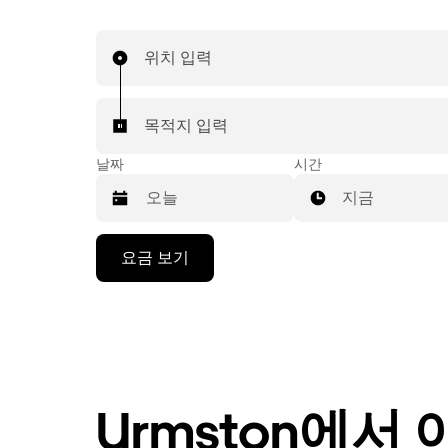
위치 입력
목적지 입력
날짜
시간
지금
캘
요금 보기
린
더
를
조
작
하
려
Urmston에서
면
아