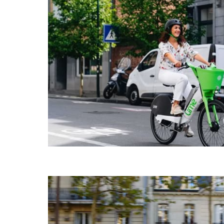
으
려
면
Esc
키
를
누
르
세
요.