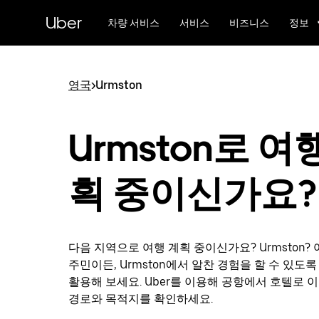
메
Uber
인
차량 서비스
서비스
비즈니스
정보
콘
텐
츠
로
영국
>
Urmston
건
너
뛰
Urmston로 여
기
획 중이신가요?
다음 지역으로 여행 계획 중이신가요? Urmston?
주민이든, Urmston에서 알찬 경험을 할 수 있도
활용해 보세요. Uber를 이용해 공항에서 호텔로 
경로와 목적지를 확인하세요.