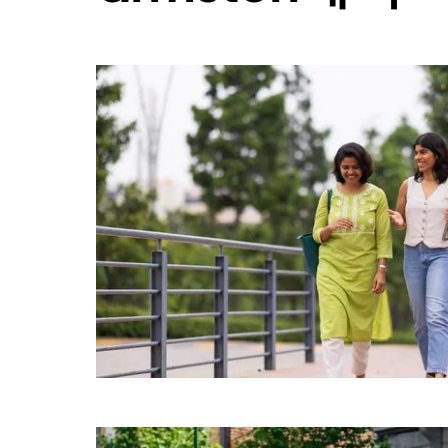
래
화
살
표
키
를
눌
러
날
짜
를
선
택
하
세
요.
캘
린
더
를
닫