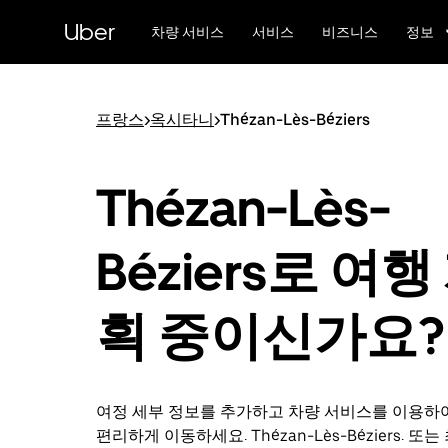
메
Uber
인
차량 서비스
서비스
비즈니스
정보
콘
텐
츠
로
프랑스
>
옥시타니
>
Thézan-Lès-Béziers
건
너
뛰
Thézan-Lès-
기
Béziers로 여행
획 중이신가요?
여정 세부 정보를 추가하고 차량 서비스를 이용하
편리하게 이동하세요. Thézan-Lès-Béziers. 또는