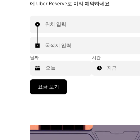
에 Uber Reserve로 미리 예약하세요.
위치 입력
목적지 입력
날짜
시간
지금
캘
요금 보기
린
더
를
조
작
하
려
면