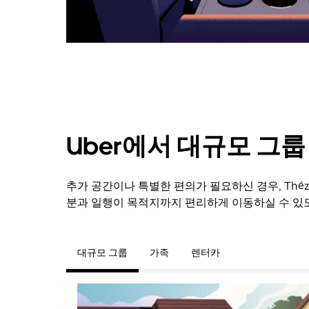
닫
으
려
면
Esc
키
를
누
르
세
Uber에서 대규모 그
요.
추가 공간이나 특별한 편의가 필요하신 경우, Théza
분과 일행이 목적지까지 편리하게 이동하실 수 있
대규모 그룹
가족
렌터카