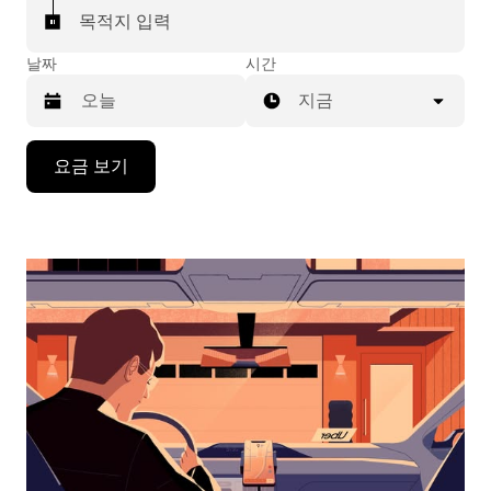
목적지 입력
날짜
시간
지금
캘
요금 보기
린
더
를
조
작
하
려
면
아
래
화
살
표
키