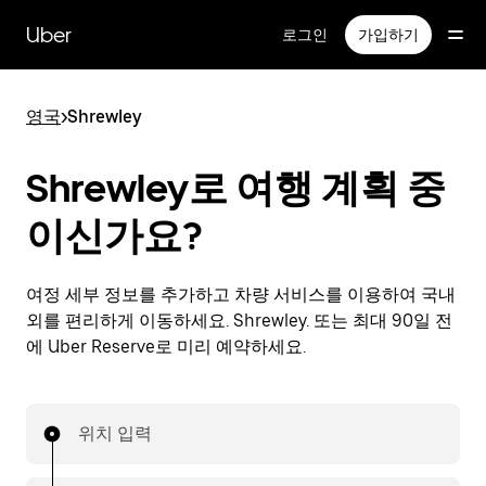
메
인
Uber
로그인
가입하기
콘
텐
츠
영국
>
Shrewley
로
건
너
Shrewley로 여행 계획 중
뛰
기
이신가요?
여정 세부 정보를 추가하고 차량 서비스를 이용하여 국내
외를 편리하게 이동하세요. Shrewley. 또는 최대 90일 전
에 Uber Reserve로 미리 예약하세요.
위치 입력