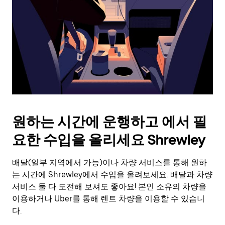
를
눌
러
날
짜
를
선
택
하
세
요.
원하는 시간에 운행하고 에서 필
캘
린
요한 수입을 올리세요 Shrewley
더
를
배달(일부 지역에서 가능)이나 차량 서비스를 통해 원하
닫
으
는 시간에 Shrewley에서 수입을 올려보세요. 배달과 차량
려
서비스 둘 다 도전해 보셔도 좋아요! 본인 소유의 차량을
면
이용하거나 Uber를 통해 렌트 차량을 이용할 수 있습니
Esc
다.
키
를