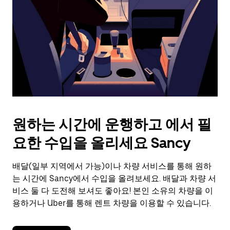
를
눌
러
날
짜
를
선
택
하
세
요.
원하는 시간에 운행하고 에서 필
캘
린
요한 수입을 올리세요 Sancy
더
를
배달(일부 지역에서 가능)이나 차량 서비스를 통해 원하
닫
으
는 시간에 Sancy에서 수입을 올려보세요. 배달과 차량 서
려
비스 둘 다 도전해 보셔도 좋아요! 본인 소유의 차량을 이
면
용하거나 Uber를 통해 렌트 차량을 이용할 수 있습니다.
Esc
키
를