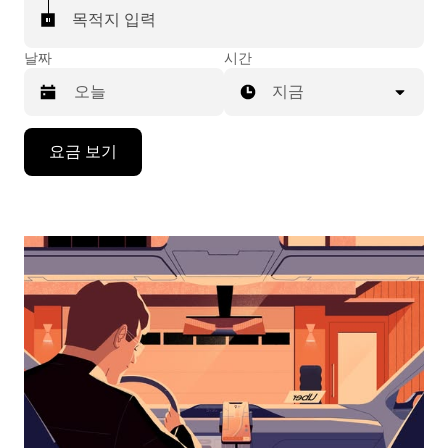
목적지 입력
날짜
시간
지금
캘
요금 보기
린
더
를
조
작
하
려
면
아
래
화
살
표
키