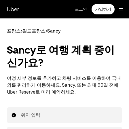
메
인
Uber
로그인
가입하기
콘
텐
츠
프랑스
>
일드프랑스
>
Sancy
로
건
너
Sancy로 여행 계획 중이
뛰
기
신가요?
여정 세부 정보를 추가하고 차량 서비스를 이용하여 국내
외를 편리하게 이동하세요. Sancy. 또는 최대 90일 전에
Uber Reserve로 미리 예약하세요.
위치 입력