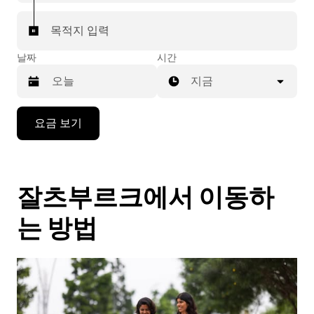
목적지 입력
날짜
시간
지금
캘
요금 보기
린
더
를
조
잘츠부르크에서 이동하
작
하
려
는 방법
면
아
래
화
살
표