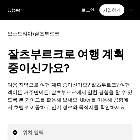
메
인
Uber
로그인
가입하기
콘
텐
츠
오스트리아
>
잘츠부르크
로
건
너
잘츠부르크로 여행 계획
뛰
기
중이신가요?
다음 지역으로 여행 계획 중이신가요? 잘츠부르크? 여행
객이든 거주민이든, 잘츠부르크에서 알찬 경험을 할 수 있
도록 본 가이드를 활용해 보세요. Uber를 이용해 공항에
서 호텔로 이동하고 인기 경로와 목적지를 확인하세요.
위치 입력