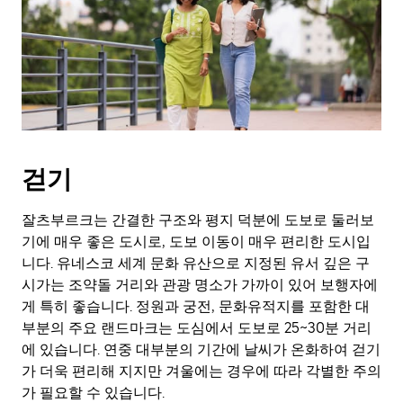
키
를
눌
러
날
짜
를
선
택
걷기
하
세
요.
잘츠부르크는 간결한 구조와 평지 덕분에 도보로 둘러보
캘
기에 매우 좋은 도시로, 도보 이동이 매우 편리한 도시입
린
니다. 유네스코 세계 문화 유산으로 지정된 유서 깊은 구
더
시가는 조약돌 거리와 관광 명소가 가까이 있어 보행자에
를
게 특히 좋습니다. 정원과 궁전, 문화유적지를 포함한 대
닫
부분의 주요 랜드마크는 도심에서 도보로 25~30분 거리
으
에 있습니다. 연중 대부분의 기간에 날씨가 온화하여 걷기
려
면
가 더욱 편리해 지지만 겨울에는 경우에 따라 각별한 주의
Esc
가 필요할 수 있습니다.