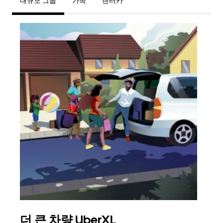
대규모 그룹
가족
렌터카
더 큰 차량 UberXL
그