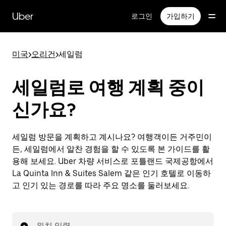
메
인
Uber
로그인
가입하기
콘
텐
츠
미국
>
오리건
>
세일럼
로
건
너
세일럼로 여행 계획 중이
뛰
기
신가요?
세일럼 방문을 계획하고 계시나요? 여행객이든 거주민이
든, 세일럼에서 알찬 경험을 할 수 있도록 본 가이드를 활
용해 보세요. Uber 차량 서비스로 포틀랜드 국제공항에서
La Quinta Inn & Suites Salem 같은 인기 호텔로 이동하
고 인기 있는 경로를 따라 주요 명소를 둘러보세요.
위치 입력