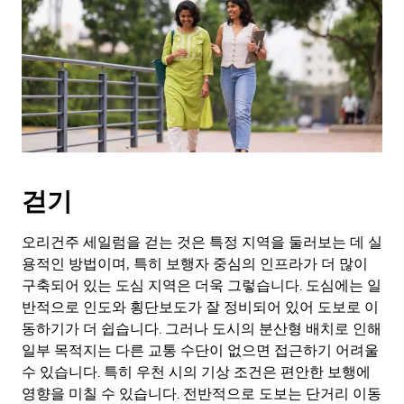
표
키
를
눌
러
날
짜
를
선
택
걷기
하
세
요.
오리건주 세일럼을 걷는 것은 특정 지역을 둘러보는 데 실
캘
용적인 방법이며, 특히 보행자 중심의 인프라가 더 많이
린
구축되어 있는 도심 지역은 더욱 그렇습니다. 도심에는 일
더
반적으로 인도와 횡단보도가 잘 정비되어 있어 도보로 이
를
동하기가 더 쉽습니다. 그러나 도시의 분산형 배치로 인해
닫
일부 목적지는 다른 교통 수단이 없으면 접근하기 어려울
으
수 있습니다. 특히 우천 시의 기상 조건은 편안한 보행에
려
면
영향을 미칠 수 있습니다. 전반적으로 도보는 단거리 이동