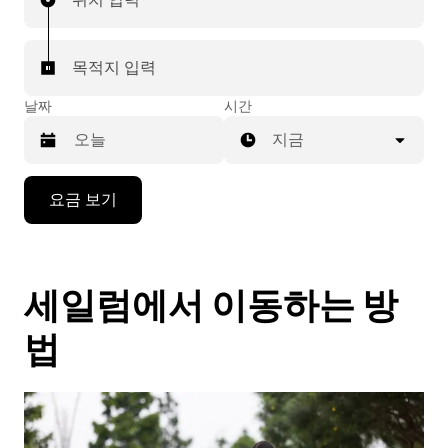
목적지 입력
날짜
시간
지금
캘
요금 보기
린
더
를
조
세일럼에서 이동하는 방
작
하
려
법
면
아
래
화
살