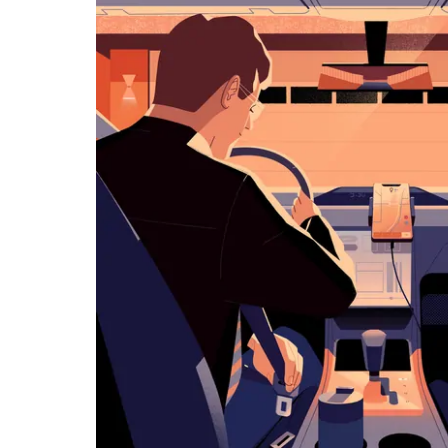
아
래
화
살
표
키
를
눌
러
날
짜
를
선
택
하
세
요.
캘
린
더
를