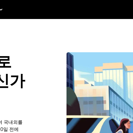
s로
신가
여 국내외를
90일 전에