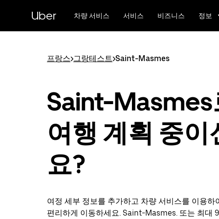
메
Uber
인
차량 서비스
서비스
비즈니스
정보
콘
텐
츠
로
프랑스
>
그랑테스트
>
Saint-Masmes
건
너
뛰
Saint-Masme
기
여행 계획 중이
요?
여정 세부 정보를 추가하고 차량 서비스를 이용하
편리하게 이동하세요. Saint-Masmes. 또는 최대 