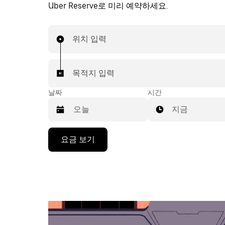
Uber Reserve로 미리 예약하세요.
위치 입력
목적지 입력
날짜
시간
지금
캘
요금 보기
린
더
를
조
작
하
려
면