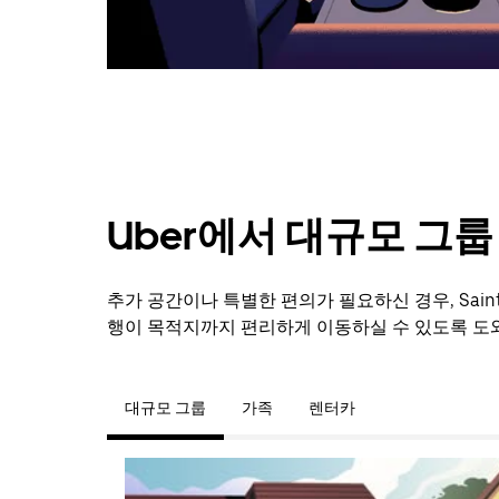
닫
으
려
면
Esc
키
를
누
르
세
Uber에서 대규모 그
요.
추가 공간이나 특별한 편의가 필요하신 경우, Sai
행이 목적지까지 편리하게 이동하실 수 있도록 도
대규모 그룹
가족
렌터카