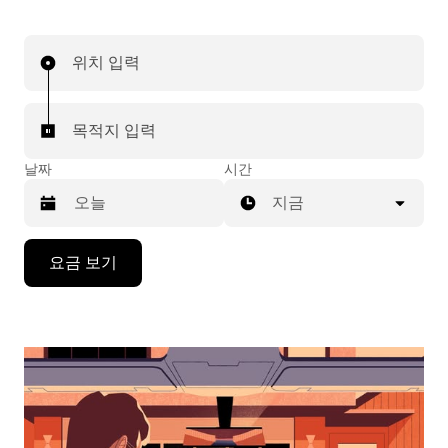
위치 입력
목적지 입력
날짜
시간
지금
캘
요금 보기
린
더
를
조
작
하
려
면
아