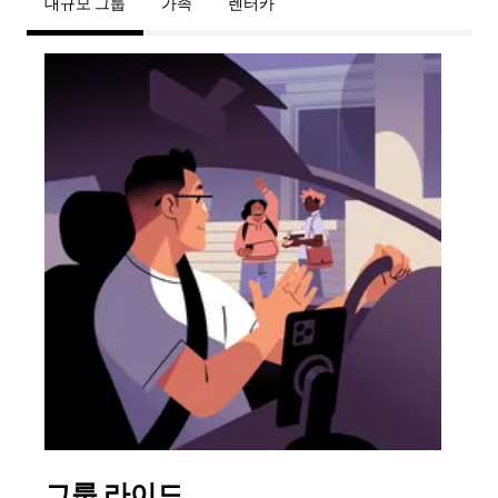
대규모 그룹
가족
렌터카
그룹 라이드
여