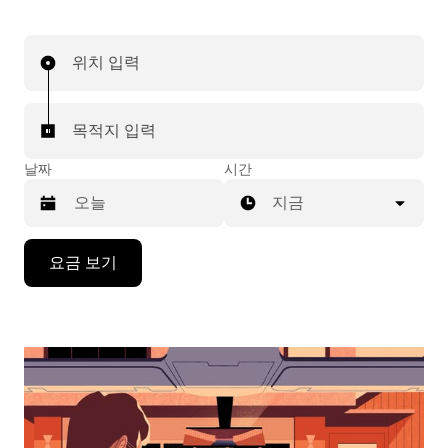
위치 입력
목적지 입력
날짜
시간
지금
캘
요금 보기
린
더
를
조
작
하
려
면
아