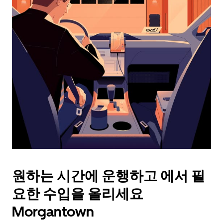
래
화
살
표
키
를
눌
러
날
짜
를
선
택
하
세
요.
원하는 시간에 운행하고 에서 필
캘
린
요한 수입을 올리세요
더
를
Morgantown
닫