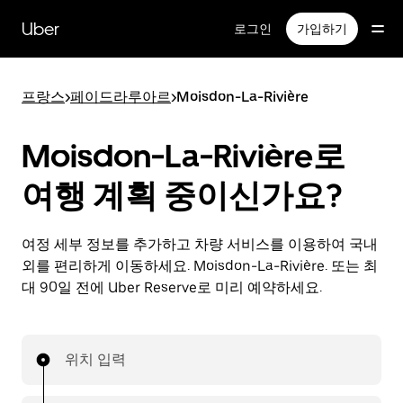
메
인
Uber
로그인
가입하기
콘
텐
츠
프랑스
>
페이드라루아르
>
Moisdon-La-Rivière
로
건
너
Moisdon-La-Rivière로
뛰
기
여행 계획 중이신가요?
여정 세부 정보를 추가하고 차량 서비스를 이용하여 국내
외를 편리하게 이동하세요. Moisdon-La-Rivière. 또는 최
대 90일 전에 Uber Reserve로 미리 예약하세요.
위치 입력