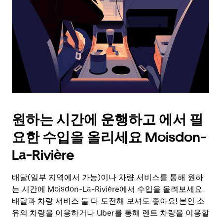
를
눌
러
날
짜
를
선
택
하
세
요.
원하는 시간에 운행하고 에서 필
캘
린
요한 수입을 올리세요 Moisdon-
더
를
La-Rivière
닫
으
배달(일부 지역에서 가능)이나 차량 서비스를 통해 원하
려
는 시간에 Moisdon-La-Rivière에서 수입을 올려보세요.
면
Esc
배달과 차량 서비스 둘 다 도전해 보셔도 좋아요! 본인 소
키
유의 차량을 이용하거나 Uber를 통해 렌트 차량을 이용할
를