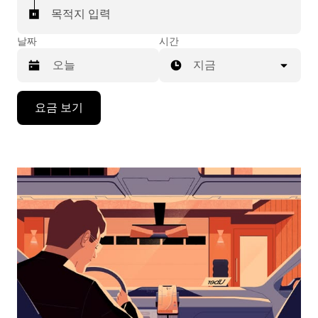
목적지 입력
날짜
시간
지금
캘
요금 보기
린
더
를
조
작
하
려
면
아
래
화
살
표
키