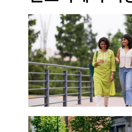
래
화
살
표
키
를
눌
러
날
짜
를
선
택
하
세
요.
캘
린
더
를
닫