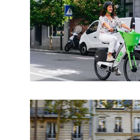
으
려
면
Esc
키
를
누
르
세
요.