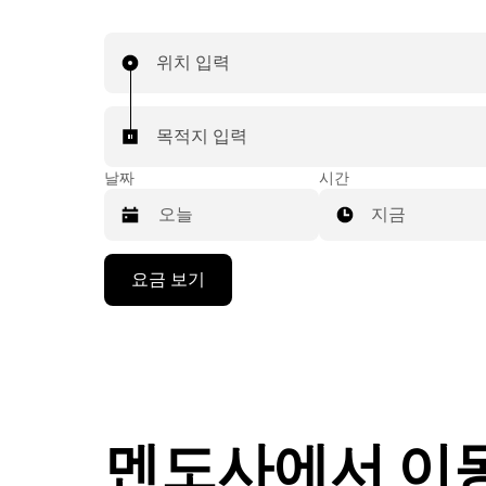
위치 입력
목적지 입력
날짜
시간
지금
캘
요금 보기
린
더
를
조
작
하
려
멘도사에서 이
면
아