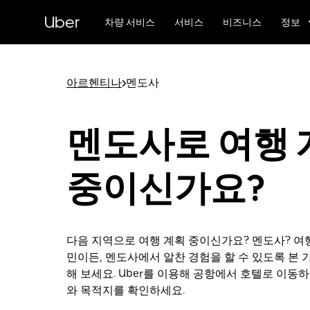
메
Uber
인
차량 서비스
서비스
비즈니스
정보
콘
텐
츠
로
아르헨티나
>
멘도사
건
너
뛰
멘도사로 여행 
기
중이신가요?
다음 지역으로 여행 계획 중이신가요? 멘도사? 
민이든, 멘도사에서 알찬 경험을 할 수 있도록 본 
해 보세요. Uber를 이용해 공항에서 호텔로 이동
와 목적지를 확인하세요.