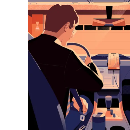
아
래
화
살
표
키
를
눌
러
날
짜
를
선
택
하
세
요.
캘
린
더
를