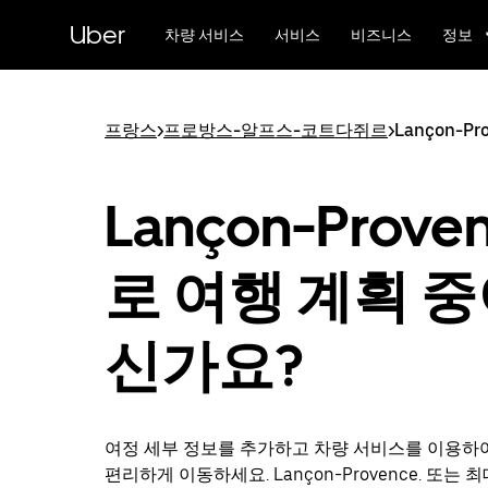
메
Uber
인
차량 서비스
서비스
비즈니스
정보
콘
텐
츠
로
프랑스
>
프로방스-알프스-코트다쥐르
>
Lançon-Pr
건
너
뛰
Lançon-Prove
기
로 여행 계획 
신가요?
여정 세부 정보를 추가하고 차량 서비스를 이용하
편리하게 이동하세요. Lançon-Provence. 또는 