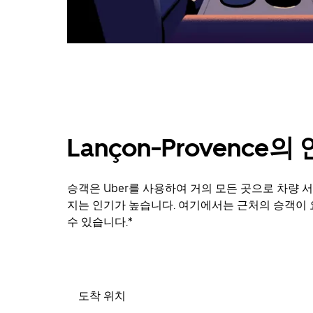
닫
으
려
면
Esc
키
를
누
르
세
Lançon-Provence
요.
승객은 Uber를 사용하여 거의 모든 곳으로 차량 서비
지는 인기가 높습니다. 여기에서는 근처의 승객이 
수 있습니다.*
도착 위치