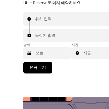
Uber Reserve로 미리 예약하세요.
위치 입력
목적지 입력
날짜
시간
지금
캘
요금 보기
린
더
를
조
작
하
려
면