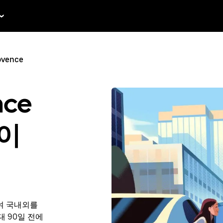
ovence
nce
중이
여 국내외를
최대 90일 전에