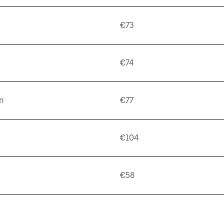
€73
€74
n
€77
€104
€58