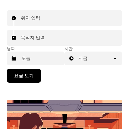
위치 입력
목적지 입력
날짜
시간
지금
캘
요금 보기
린
더
를
조
작
하
려
면
아