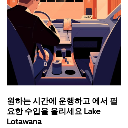
래
화
살
표
키
를
눌
러
날
짜
를
선
택
하
세
요.
원하는 시간에 운행하고 에서 필
캘
린
요한 수입을 올리세요 Lake
더
를
Lotawana
닫