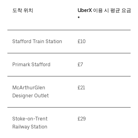
도착 위치
UberX 이용 시 평균 요금
*
Stafford Train Station
£10
Primark Stafford
£7
McArthurGlen
£21
Designer Outlet
Stoke-on-Trent
£29
Railway Station