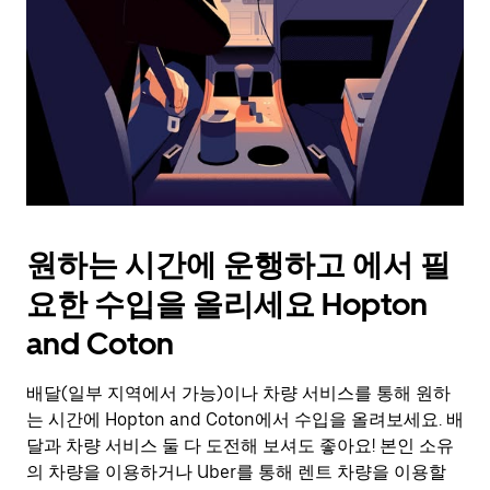
를
눌
러
날
짜
를
선
택
하
세
요.
원하는 시간에 운행하고 에서 필
캘
린
요한 수입을 올리세요 Hopton
더
를
and Coton
닫
으
배달(일부 지역에서 가능)이나 차량 서비스를 통해 원하
려
는 시간에 Hopton and Coton에서 수입을 올려보세요. 배
면
Esc
달과 차량 서비스 둘 다 도전해 보셔도 좋아요! 본인 소유
키
의 차량을 이용하거나 Uber를 통해 렌트 차량을 이용할
를