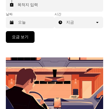
목적지 입력
날짜
시간
지금
캘
요금 보기
린
더
를
조
작
하
려
면
아
래
화
살
표
키