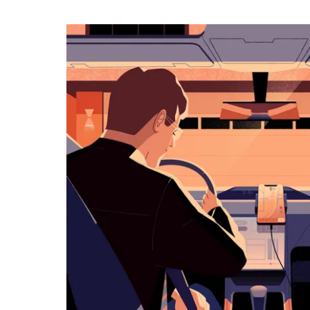
작
하
려
면
아
래
화
살
표
키
를
눌
러
날
짜
를
선
택
하
세
요.