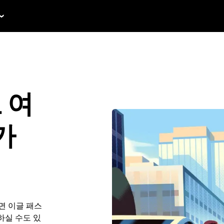
 여
가
면 이글 패스
약하실 수도 있