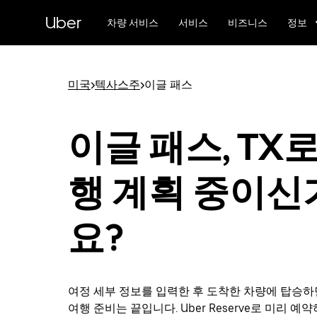
메
Uber
인
차량 서비스
서비스
비즈니스
정보
콘
텐
츠
로
미국
>
텍사스주
>
이글 패스
건
너
뛰
이글 패스, TX로
기
행 계획 중이신
요?
여정 세부 정보를 입력한 후 도착한 차량에 탑승하
여행 준비는 끝입니다. Uber Reserve로 미리 예