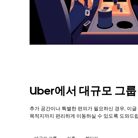
캘
린
더
를
닫
으
려
면
Esc
키
를
누
르
세
Uber에서 대규모 그
요.
추가 공간이나 특별한 편의가 필요하신 경우, 이
목적지까지 편리하게 이동하실 수 있도록 도와드립