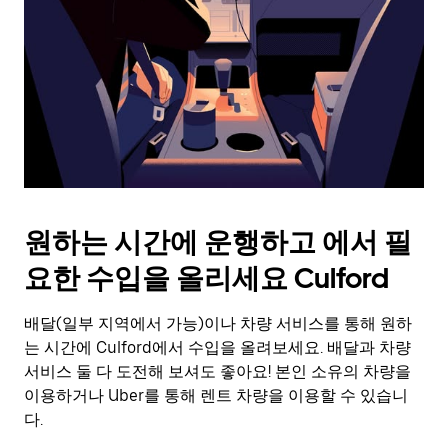
를
눌
러
날
짜
를
선
택
하
세
요.
원하는 시간에 운행하고 에서 필
캘
린
요한 수입을 올리세요 Culford
더
를
배달(일부 지역에서 가능)이나 차량 서비스를 통해 원하
닫
으
는 시간에 Culford에서 수입을 올려보세요. 배달과 차량
려
서비스 둘 다 도전해 보셔도 좋아요! 본인 소유의 차량을
면
이용하거나 Uber를 통해 렌트 차량을 이용할 수 있습니
Esc
다.
키
를