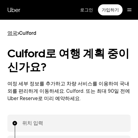
메
인
Uber
로그인
가입하기
콘
텐
츠
영국
>
Culford
로
건
너
Culford로 여행 계획 중이
뛰
기
신가요?
여정 세부 정보를 추가하고 차량 서비스를 이용하여 국내
외를 편리하게 이동하세요. Culford. 또는 최대 90일 전에
Uber Reserve로 미리 예약하세요.
위치 입력