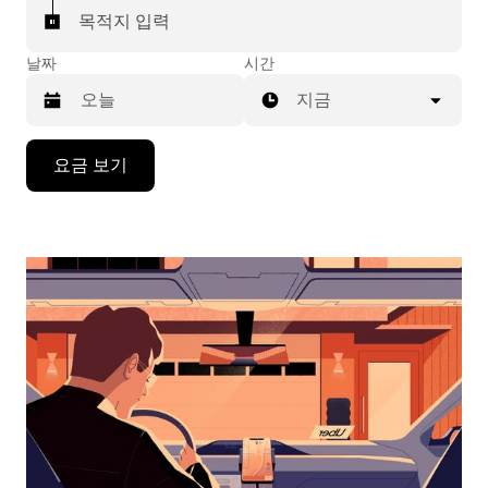
목적지 입력
날짜
시간
지금
캘
요금 보기
린
더
를
조
작
하
려
면
아
래
화
살
표
키