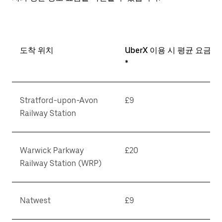
도착 위치
UberX 이용 시 평균 요금
*
Stratford-upon-Avon
£9
Railway Station
Warwick Parkway
£20
Railway Station (WRP)
Natwest
£9