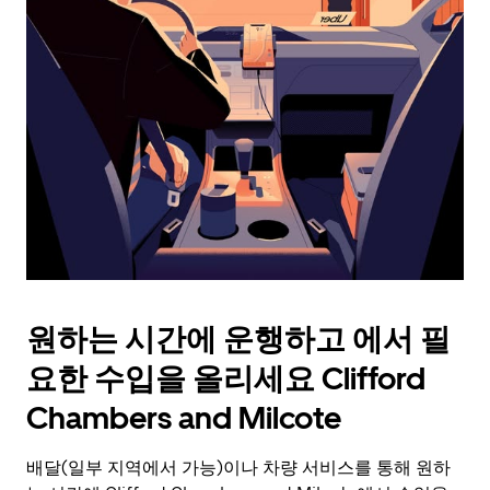
살
표
키
를
눌
러
날
짜
를
선
택
하
세
요.
원하는 시간에 운행하고 에서 필
캘
린
요한 수입을 올리세요 Clifford
더
를
Chambers and Milcote
닫
으
배달(일부 지역에서 가능)이나 차량 서비스를 통해 원하
려