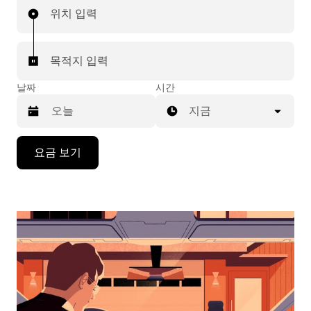
위치 입력
목적지 입력
날짜
시간
지금
캘
요금 보기
린
더
를
조
작
하
려
면
아
래
화