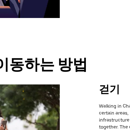
 이동하는 방법
걷기
Walking in Cha
certain areas,
infrastructure
together. The 