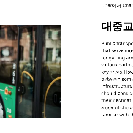
Uber에서 Ch
대중
Public transpo
that serve mos
for getting ar
various parts 
key areas. How
between some 
infrastructure
should conside
their destinat
a useful choic
familiar with 