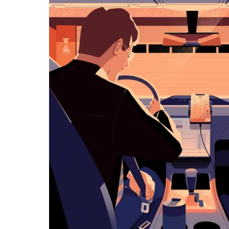
화
살
표
키
를
눌
러
날
짜
를
선
택
하
세
요.
캘
린
더
를
닫
으