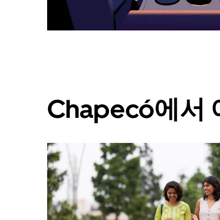
려
면
Esc
키
를
누
르
세
요.
Chapecó에서