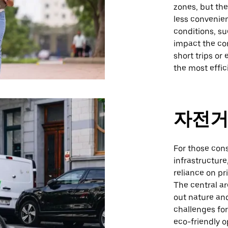
zones, but the
less convenien
conditions, su
impact the com
short trips or
the most effic
자전거
For those con
infrastructure
reliance on pr
The central ar
out nature an
challenges for
eco-friendly op