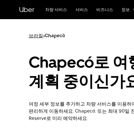
메
Uber
인
차량 서비스
서비스
비즈니스
정보
콘
텐
츠
로
브라질
>
Chapecó
건
너
뛰
Chapecó로 여
기
계획 중이신가
여정 세부 정보를 추가하고 차량 서비스를 이용하
편리하게 이동하세요. Chapecó. 또는 최대 90일 전
Reserve로 미리 예약하세요.