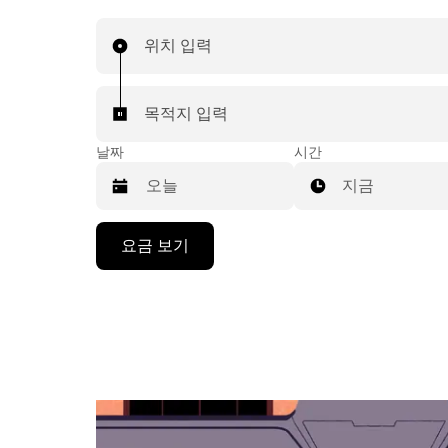
위치 입력
목적지 입력
날짜
시간
지금
캘
요금 보기
린
더
를
조
작
하
려
면
아
래