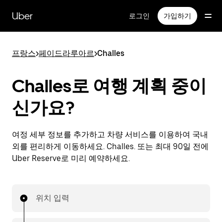
메
인
Uber
로그인
가입하기
콘
텐
츠
프랑스
>
페이드라루아르
>
Challes
로
건
너
Challes로 여행 계획 중이
뛰
기
신가요?
여정 세부 정보를 추가하고 차량 서비스를 이용하여 국내
외를 편리하게 이동하세요. Challes. 또는 최대 90일 전에
Uber Reserve로 미리 예약하세요.
위치 입력