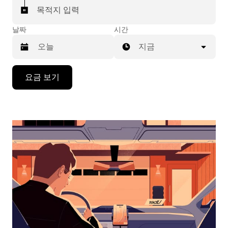
목적지 입력
날짜
시간
지금
캘
요금 보기
린
더
를
조
작
하
려
면
아
래
화
살
표
키