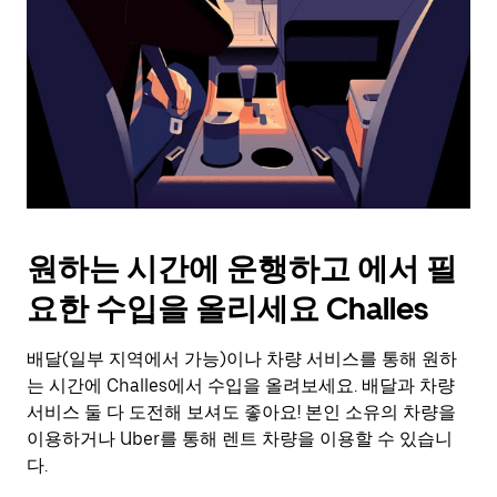
를
눌
러
날
짜
를
선
택
하
세
요.
원하는 시간에 운행하고 에서 필
캘
린
요한 수입을 올리세요 Challes
더
를
배달(일부 지역에서 가능)이나 차량 서비스를 통해 원하
닫
으
는 시간에 Challes에서 수입을 올려보세요. 배달과 차량
려
서비스 둘 다 도전해 보셔도 좋아요! 본인 소유의 차량을
면
이용하거나 Uber를 통해 렌트 차량을 이용할 수 있습니
Esc
다.
키
를