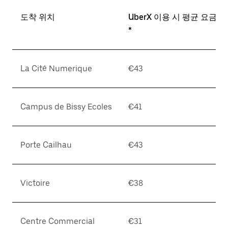
도착 위치
UberX 이용 시 평균 요금
*
La Cité Numerique
€43
Campus de Bissy Ecoles
€41
Porte Cailhau
€43
Victoire
€38
Centre Commercial
€31