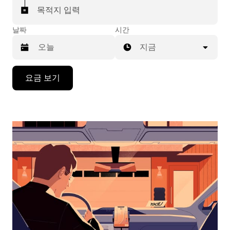
목적지 입력
날짜
시간
지금
캘
요금 보기
린
더
를
조
작
하
려
면
아
래
화
살
표
키