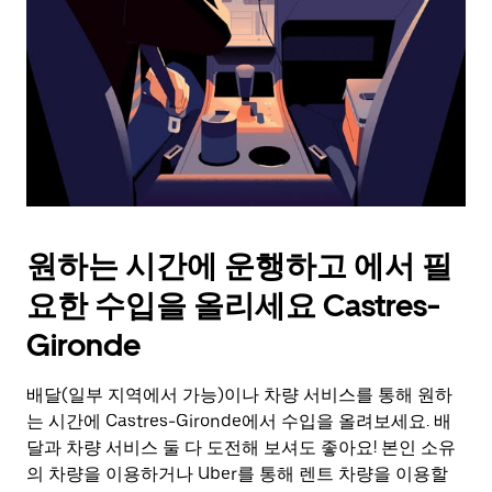
를
눌
러
날
짜
를
선
택
하
세
요.
원하는 시간에 운행하고 에서 필
캘
린
요한 수입을 올리세요 Castres-
더
를
Gironde
닫
으
배달(일부 지역에서 가능)이나 차량 서비스를 통해 원하
려
는 시간에 Castres-Gironde에서 수입을 올려보세요. 배
면
Esc
달과 차량 서비스 둘 다 도전해 보셔도 좋아요! 본인 소유
키
의 차량을 이용하거나 Uber를 통해 렌트 차량을 이용할
를