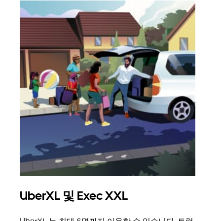
UberXL 및 Exec XXL
그