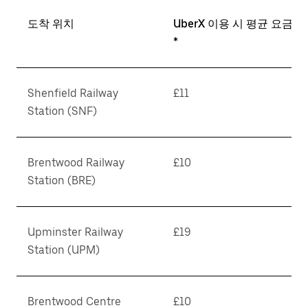
도착 위치
UberX 이용 시 평균 요금
*
Shenfield Railway
£11
Station (SNF)
Brentwood Railway
£10
Station (BRE)
Upminster Railway
£19
Station (UPM)
Brentwood Centre
£10