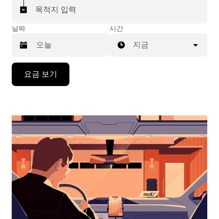
목적지 입력
날짜
시간
지금
캘
요금 보기
린
더
를
조
작
하
려
면
아
래
화
살
표
키