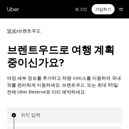
메
인
Uber
로그인
가입하기
콘
텐
츠
영국
>
브렌트우드
로
건
너
브렌트우드로 여행 계획
뛰
기
중이신가요?
여정 세부 정보를 추가하고 차량 서비스를 이용하여 국내
외를 편리하게 이동하세요. 브렌트우드. 또는 최대 90일
전에 Uber Reserve로 미리 예약하세요.
위치 입력