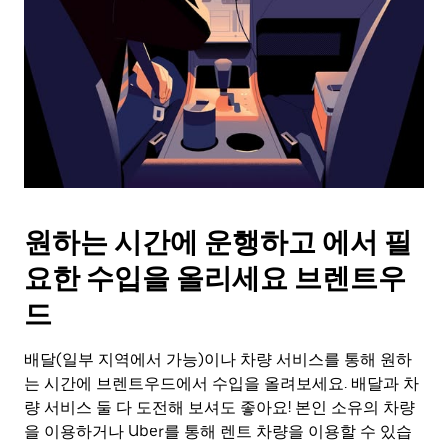
를
눌
러
날
짜
를
선
택
하
세
요.
원하는 시간에 운행하고 에서 필
캘
린
요한 수입을 올리세요 브렌트우
더
를
드
닫
으
배달(일부 지역에서 가능)이나 차량 서비스를 통해 원하
려
는 시간에 브렌트우드에서 수입을 올려보세요. 배달과 차
면
Esc
량 서비스 둘 다 도전해 보셔도 좋아요! 본인 소유의 차량
키
을 이용하거나 Uber를 통해 렌트 차량을 이용할 수 있습
를