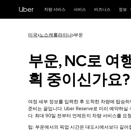
메
Uber
인
차량 서비스
서비스
비즈니스
정보
콘
텐
츠
로
미국
>
노스캐롤라이나
>
부운
건
너
뛰
부운, NC로 여
기
획 중이신가요?
여정 세부 정보를 입력한 후 도착한 차량에 탑승하
준비는 끝입니다. Uber Reserve로 미리 예약하실
다. 최대 90일 전부터 언제든지 차량 서비스를 요
팁:
부운에서의 픽업 시간은 대도시에서보다 길어질