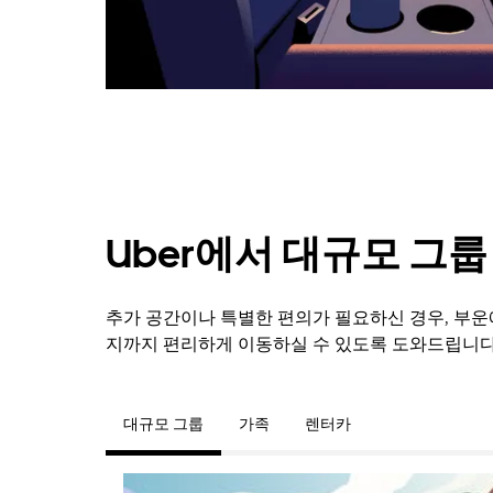
를
닫
으
려
면
Esc
키
를
누
르
세
Uber에서 대규모 그
요.
추가 공간이나 특별한 편의가 필요하신 경우, 부
지까지 편리하게 이동하실 수 있도록 도와드립니다
대규모 그룹
가족
렌터카