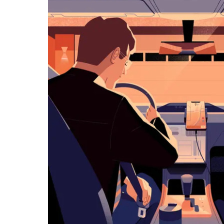
면
아
래
화
살
표
키
를
눌
러
날
짜
를
선
택
하
세
요.
캘
린
더