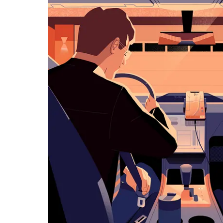
아
래
화
살
표
키
를
눌
러
날
짜
를
선
택
하
세
요.
캘
린
더
를