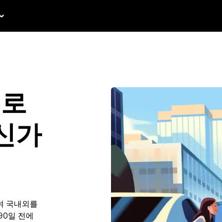
le로
신가
여 국내외를
 90일 전에