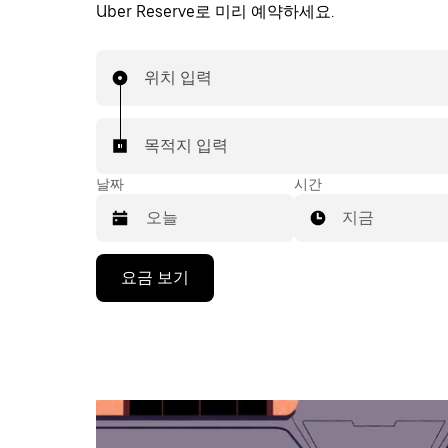
Uber Reserve로 미리 예약하세요.
위치 입력
목적지 입력
날짜
시간
지금
캘
요금 보기
린
더
를
조
작
하
려
면