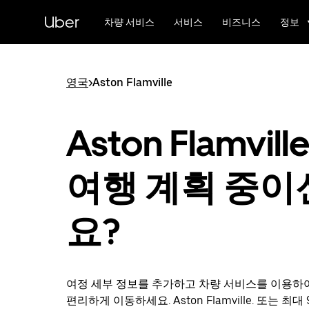
메
Uber
인
차량 서비스
서비스
비즈니스
정보
콘
텐
츠
로
영국
>
Aston Flamville
건
너
뛰
Aston Flamvil
기
여행 계획 중이
요?
여정 세부 정보를 추가하고 차량 서비스를 이용하
편리하게 이동하세요. Aston Flamville. 또는 최대