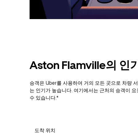
닫
으
려
면
Esc
키
를
누
르
세
Aston Flamville의
요.
승객은 Uber를 사용하여 거의 모든 곳으로 차량 서비스
는 인기가 높습니다. 여기에서는 근처의 승객이 요
수 있습니다.*
도착 위치