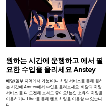
를
눌
러
날
짜
를
선
택
하
세
요.
원하는 시간에 운행하고 에서 필
캘
린
요한 수입을 올리세요 Anstey
더
를
배달(일부 지역에서 가능)이나 차량 서비스를 통해 원하
닫
으
는 시간에 Anstey에서 수입을 올려보세요. 배달과 차량
려
서비스 둘 다 도전해 보셔도 좋아요! 본인 소유의 차량을
면
이용하거나 Uber를 통해 렌트 차량을 이용할 수 있습니
Esc
다.
키
를