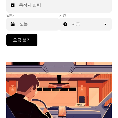
목적지 입력
날짜
시간
지금
캘
요금 보기
린
더
를
조
작
하
려
면
아
래
화
살
표
키