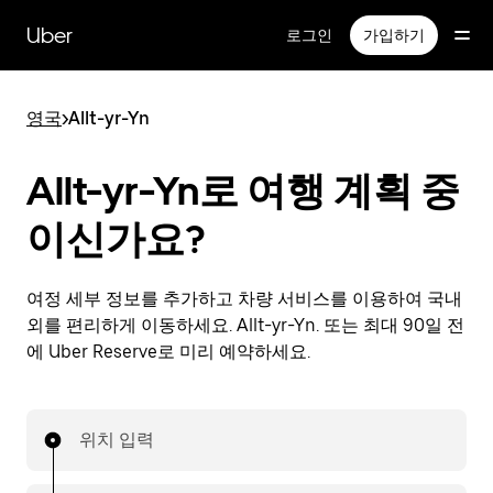
메
인
Uber
로그인
가입하기
콘
텐
츠
영국
>
Allt-yr-Yn
로
건
너
Allt-yr-Yn로 여행 계획 중
뛰
기
이신가요?
여정 세부 정보를 추가하고 차량 서비스를 이용하여 국내
외를 편리하게 이동하세요. Allt-yr-Yn. 또는 최대 90일 전
에 Uber Reserve로 미리 예약하세요.
위치 입력