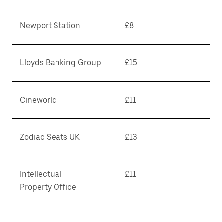
Newport Station
£8
Lloyds Banking Group
£15
Cineworld
£11
Zodiac Seats UK
£13
Intellectual
£11
Property Office