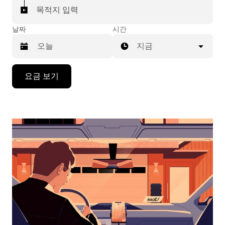
목적지 입력
날짜
시간
지금
캘
요금 보기
린
더
를
조
작
하
려
면
아
래
화
살
표
키