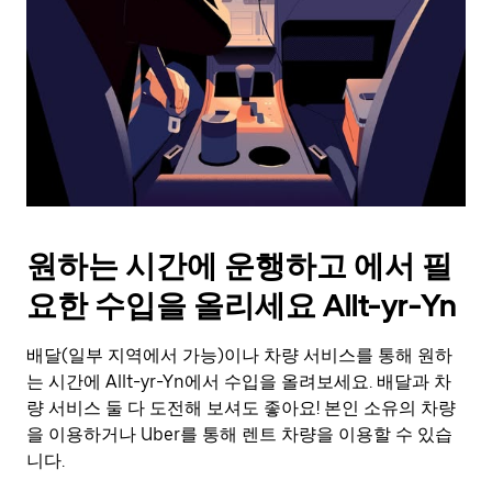
를
눌
러
날
짜
를
선
택
하
세
요.
원하는 시간에 운행하고 에서 필
캘
린
요한 수입을 올리세요 Allt-yr-Yn
더
를
배달(일부 지역에서 가능)이나 차량 서비스를 통해 원하
닫
으
는 시간에 Allt-yr-Yn에서 수입을 올려보세요. 배달과 차
려
량 서비스 둘 다 도전해 보셔도 좋아요! 본인 소유의 차량
면
을 이용하거나 Uber를 통해 렌트 차량을 이용할 수 있습
Esc
니다.
키
를