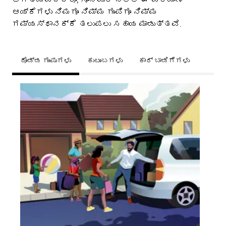
ಆಯ್ಕೆಗಳು ನಿಮಗೂ ನಿಮ್ಮ ಗುಂಪಿಗೂ ನಿಮ್ಮ
ಗಮ್ಯಸ್ಥಾನಕ್ಕೆ ತಲುಪಲು ಸಹಾಯ ಮಾಡುತ್ತವೆ.
ದೊಡ್ಡ ಗುಂಪುಗಳು
ಕುಟುಂಬಗಳು
ಕಾರ್ ಬಾಡಿಗೆಗಳು