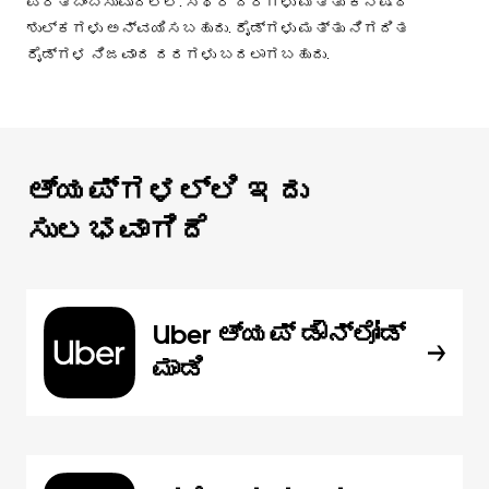
ಪ್ರತಿಬಿಂಬಿಸುವುದಿಲ್ಲ. ಸ್ಥಿರ ದರಗಳು ಮತ್ತು ಕನಿಷ್ಠ
ಶುಲ್ಕಗಳು ಅನ್ವಯಿಸಬಹುದು. ರೈಡ್‌ಗಳು ಮತ್ತು ನಿಗದಿತ
ರೈಡ್‌ಗಳ ನಿಜವಾದ ದರಗಳು ಬದಲಾಗಬಹುದು.
ಆ್ಯಪ್‌‌ಗಳಲ್ಲಿ ಇದು
ಸುಲಭವಾಗಿದೆ
Uber ಆ್ಯಪ್‍ ಡೌನ್‌ಲೋಡ್
ಮಾಡಿ