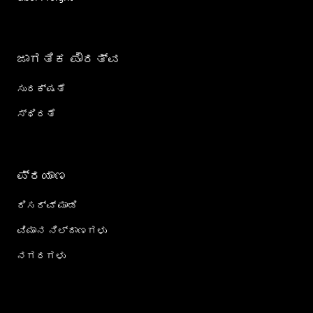
ಜಾಗತಿಕ ಪೌರತ್ವ
ಸುರಕ್ಷತೆ
ಸ್ಥಿರತೆ
ಪ್ರಯಾಣ
ರಿಸರ್ವ್ ಮಾಡಿ
ವಿಮಾನ ನಿಲ್ದಾಣಗಳು
ನಗರಗಳು