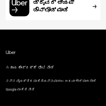
ಡ್ರೈವರ್ ಆ್ಯಪ್
ಡೌನ್‌ಲೋಡ್ ಮಾಡಿ
Uber
ಸಹಾಯ ಕೇಂದ್ರಕ್ಕೆ ಭೇಟಿ ನೀಡಿ
ನನ್ನ ವೈಯಕ್ತಿಕ ಮಾಹಿತಿಯನ್ನು ಮಾರಾಟ ಅಥವಾ ಶೇರ್‌ ಮಾಡಬೇಡಿ
Google ಮಾಹಿತಿ ನೀತಿ