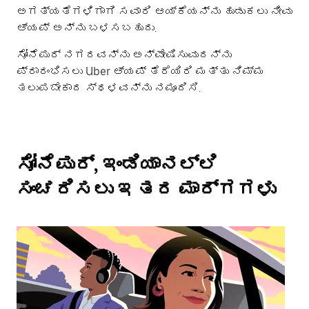
ಅಗತ್ಯತೆಗಳಿಗಾಗಿ ಸವಾರಿ ಆಯ್ಕೆಯನ್ನು ಹುಡುಕಲು ನೀವು
ಆ್ಯಪ್ ಅನ್ನು ಬಳಸಬಹುದು.
ಸೋನೆಪುರ್ ನಗರವನ್ನು ಅನ್ವೇಷಿಸುವುದನ್ನು
ಪ್ರಾರಂಭಿಸಲು Uber ಆ್ಯಪ್ ತೆರೆಯಿರಿ ಮತ್ತು ನಿಮ್ಮ
ತಲುಪಬೇಕಾದ ಸ್ಥಳವನ್ನು ನಮೂದಿಸಿ.
ಸೋನೆಪುರ್, ಇಂಡಿಯಾನಲ್ಲಿ
ಸಂಚರಿಸಲು ಇತರ ಮಾರ್ಗಗಳು