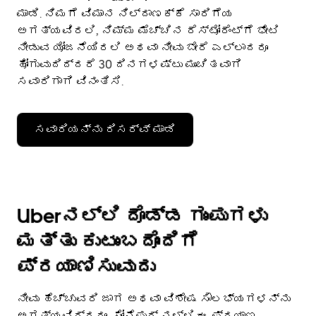
ಮಾಡಿ. ನಿಮಗೆ ವಿಮಾನ ನಿಲ್ದಾಣಕ್ಕೆ ಸಾರಿಗೆಯ
ಅಗತ್ಯವಿರಲಿ, ನಿಮ್ಮ ಮೆಚ್ಚಿನ ರೆಸ್ಟೋರೆಂಟ್‌ಗೆ ಭೇಟಿ
ನೀಡುವ ಯೋಜನೆಯಿರಲಿ ಅಥವಾ ನೀವು ಬೇರೆ ಎಲ್ಲಾದರೂ
ಹೋಗುವುದಿದ್ದರೆ 30 ದಿನಗಳಷ್ಟು ಮುಂಚಿತವಾಗಿ
ಸವಾರಿಗಾಗಿ ವಿನಂತಿಸಿ.
ಸವಾರಿಯನ್ನು ರಿಸರ್ವ್ ಮಾಡಿ
Uberನಲ್ಲಿ ದೊಡ್ಡ ಗುಂಪುಗಳು
ಮತ್ತು ಕುಟುಂಬದೊಂದಿಗೆ
ಪ್ರಯಾಣಿಸುವುದು
ನೀವು ಹೆಚ್ಚುವರಿ ಜಾಗ ಅಥವಾ ವಿಶೇಷ ಸೌಲಭ್ಯಗಳನ್ನು
ಅಗತ್ಯವಿದ್ದರೂ, ಸೋನೆಪುರ್ ನಲ್ಲಿ ಈ ಪ್ರಯಾಣ