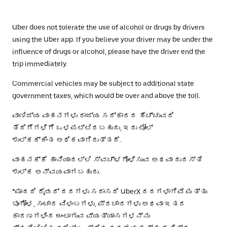
Uber does not tolerate the use of alcohol or drugs by drivers
using the Uber app. If you believe your driver may be under the
influence of drugs or alcohol, please have the driver end the
trip immediately.
Commercial vehicles may be subject to additional state
government taxes, which would be over and above the toll.
ವಾಣಿಜ್ಯ ವಾಹನಗಳು ರಾಜ್ಯ ಸರ್ಕಾರದ ಹೆಚ್ಚುವರಿ
ತೆರಿಗೆಗಳಿಗೆ ಒಳಪಟ್ಟಿರಬಹುದು, ಇದು ಟೋಲ್
ಶುಲ್ಕಕ್ಕಿಂತ ಅಧಿಕವಾಗಿರುತ್ತದೆ.
ವಾಹನಕ್ಕೆ ಹಾನಿಯಾದಲ್ಲಿ ಸ್ವಚ್ಛಗೊಳಿಸುವ ಅಥವಾ ದುರಸ್ತಿ
ಶುಲ್ಕ ಅನ್ವಯವಾಗಬಹುದು.
*ಮಾದರಿ ರೈಡರ್ ದರಗಳು ಸರಾಸರಿ UberX ದರಗಳಾಗಿವೆ ಮತ್ತು
ಭೂಗೋಳ, ಸಂಚಾರ ವಿಳಂಬಗಳು, ಪ್ರಚಾರಗಳು ಅಥವಾ ಇತರ
ಕಾರಣಗಳಿಂದ ಉಂಟಾಗುವ ವ್ಯತ್ಯಾಸಗಳನ್ನು