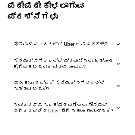
ಪದೇಪದೇ ಕೇಳಲಾಗುವ
ಪ್ರಶ್ನೆಗಳು
ಸೋನೆಪುರ್ ನಗರದಲ್ಲಿ Uber ಲಭ್ಯವಿದೆಯೇ?
ಸೋನೆಪುರ್ ನಗರದಲ್ಲಿ ಪ್ರಯಾಣಿಸಲು ಅತ್ಯಂತ
ಕೈಗೆಟಕಬಹುದಾದ ವಿಧಾನ ಯಾವುದು?
ನಾನು ಕಾರು ಇಲ್ಲದೆ ಸೋನೆಪುರ್ ನಗರದಲ್ಲಿ
ಸುತ್ತಾಡಬಹುದೇ?
ಸವಾರರನ್ನು ಸುರಕ್ಷಿತವಾಗಿಡಲು ಸೋನೆಪುರ್
ನಗರದಲ್ಲಿನ Uber ಹೇಗೆ ಸಹಾಯ ಮಾಡುತ್ತದೆ?