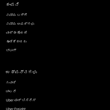
ಕಂಪನಿ
ನಮ್ಮ ಬಗ್ಗೆ
ನಮ್ಮ ಆಫರ್‌ಗಳು
ವಾರ್ತಾ ಕೊಠಡಿ
ಹೂಡಿಕೆದಾರರು
ಬ್ಲಾಗ್
ಉತ್ಪನ್ನಗಳು
ಸವಾರಿ
ಚಾಲನೆ
Uber ಫಾರ್ ಬಿಸಿನೆಸ್
Uber Freight