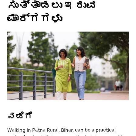
ಸುತ್ತಾಡಲು ಇರುವ
select
a
date.
ಮಾರ್ಗಗಳು
Press
the
escape
button
to
close
the
calendar.
ನಡಿಗೆ
Walking in Patna Rural, Bihar, can be a practical