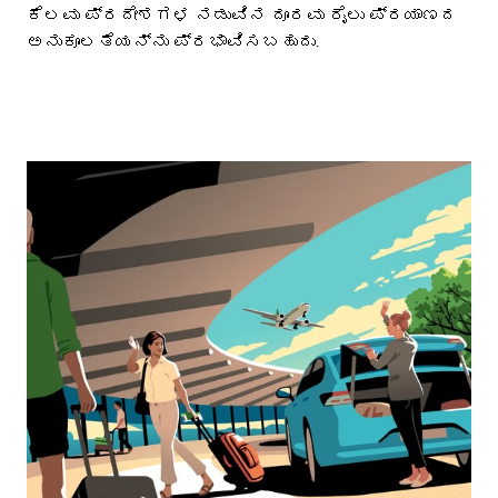
ಕೆಲವು ಪ್ರದೇಶಗಳ ನಡುವಿನ ದೂರವು ರೈಲು ಪ್ರಯಾಣದ
ಅನುಕೂಲತೆಯನ್ನು ಪ್ರಭಾವಿಸಬಹುದು.