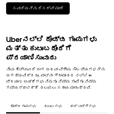
ಸವಾರಿಯನ್ನು ರಿಸರ್ವ್ ಮಾಡಿ
Uberನಲ್ಲಿ ದೊಡ್ಡ ಗುಂಪುಗಳು
ಮತ್ತು ಕುಟುಂಬದೊಂದಿಗೆ
ಪ್ರಯಾಣಿಸುವುದು
ನೀವು ಹೆಚ್ಚುವರಿ ಜಾಗ ಅಥವಾ ವಿಶೇಷ ಸೌಲಭ್ಯಗಳನ್ನು
ಅಗತ್ಯವಿದ್ದರೂ, ಪಾಟ್ನಾ ಗ್ರಾಮಾಂತರ ನಲ್ಲಿ ಈ
ಪ್ರಯಾಣ ಆಯ್ಕೆಗಳು ನಿಮಗೂ ನಿಮ್ಮ ಗುಂಪಿಗೂ ನಿಮ್ಮ
ಗಮ್ಯಸ್ಥಾನಕ್ಕೆ ತಲುಪಲು ಸಹಾಯ ಮಾಡುತ್ತವೆ.
ದೊಡ್ಡ ಗುಂಪುಗಳು
ಕುಟುಂಬಗಳು
ಕಾರ್ ಬಾಡಿಗೆಗಳು