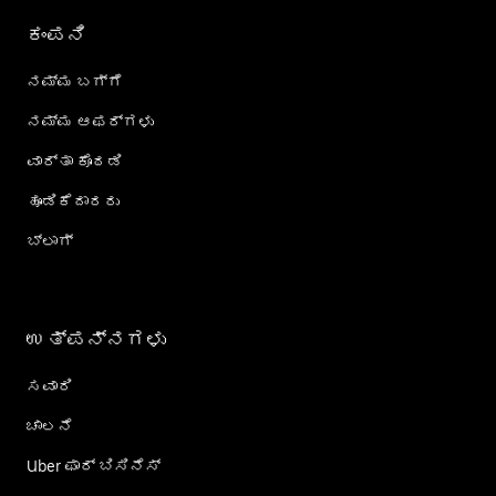
ಕಂಪನಿ
ನಮ್ಮ ಬಗ್ಗೆ
ನಮ್ಮ ಆಫರ್‌ಗಳು
ವಾರ್ತಾ ಕೊಠಡಿ
ಹೂಡಿಕೆದಾರರು
ಬ್ಲಾಗ್
ಉತ್ಪನ್ನಗಳು
ಸವಾರಿ
ಚಾಲನೆ
Uber ಫಾರ್ ಬಿಸಿನೆಸ್