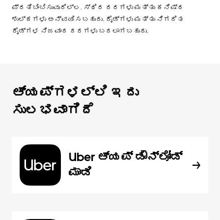
ಪ್ರತಿಬಿಂಬಿಸುವುದಿಲ್ಲ. ಸ್ಥಿರ ದರಗಳು ಮತ್ತು ಕನಿಷ್ಠ
ಶುಲ್ಕಗಳು ಅನ್ವಯಿಸಬಹುದು. ರೈಡ್‌ಗಳು ಮತ್ತು ನಿಗದಿತ
ರೈಡ್‌ಗಳ ನಿಜವಾದ ದರಗಳು ಬದಲಾಗಬಹುದು.
ಆ್ಯಪ್‌‌ಗಳಲ್ಲಿ ಇದು
ಸುಲಭವಾಗಿದೆ
Uber ಆ್ಯಪ್‍ ಡೌನ್‌ಲೋಡ್
ಮಾಡಿ