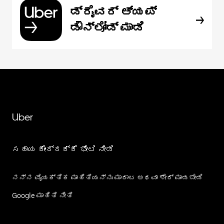
ಡ್ರೈವರ್ ಆ್ಯಪ್
ಡೌನ್‌ಲೋಡ್ ಮಾಡಿ
Uber
ಸಹಾಯ ಕೇಂದ್ರಕ್ಕೆ ಭೇಟಿ ನೀಡಿ
ನನ್ನ ವೈಯಕ್ತಿಕ ಮಾಹಿತಿಯನ್ನು ಮಾರಾಟ ಅಥವಾ ಶೇರ್‌ ಮಾಡಬೇಡಿ
Google ಮಾಹಿತಿ ನೀತಿ