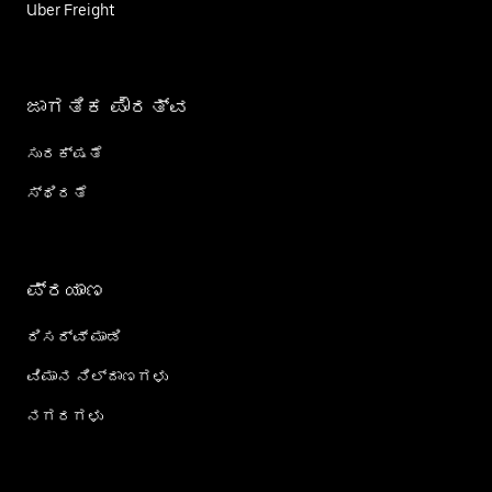
Uber Freight
ಜಾಗತಿಕ ಪೌರತ್ವ
ಸುರಕ್ಷತೆ
ಸ್ಥಿರತೆ
ಪ್ರಯಾಣ
ರಿಸರ್ವ್ ಮಾಡಿ
ವಿಮಾನ ನಿಲ್ದಾಣಗಳು
ನಗರಗಳು