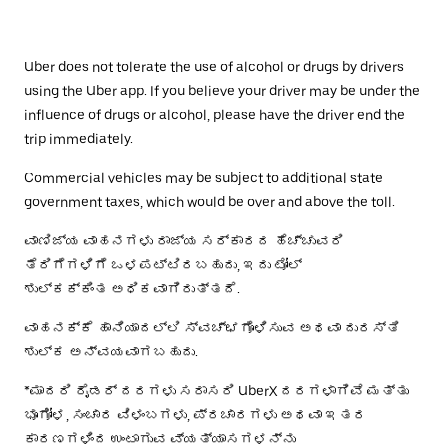
Uber does not tolerate the use of alcohol or drugs by drivers
using the Uber app. If you believe your driver may be under the
influence of drugs or alcohol, please have the driver end the
trip immediately.
Commercial vehicles may be subject to additional state
government taxes, which would be over and above the toll.
ವಾಣಿಜ್ಯ ವಾಹನಗಳು ರಾಜ್ಯ ಸರ್ಕಾರದ ಹೆಚ್ಚುವರಿ
ತೆರಿಗೆಗಳಿಗೆ ಒಳಪಟ್ಟಿರಬಹುದು, ಇದು ಟೋಲ್
ಶುಲ್ಕಕ್ಕಿಂತ ಅಧಿಕವಾಗಿರುತ್ತದೆ.
ವಾಹನಕ್ಕೆ ಹಾನಿಯಾದಲ್ಲಿ ಸ್ವಚ್ಛಗೊಳಿಸುವ ಅಥವಾ ದುರಸ್ತಿ
ಶುಲ್ಕ ಅನ್ವಯವಾಗಬಹುದು.
*ಮಾದರಿ ರೈಡರ್ ದರಗಳು ಸರಾಸರಿ UberX ದರಗಳಾಗಿವೆ ಮತ್ತು
ಭೂಗೋಳ, ಸಂಚಾರ ವಿಳಂಬಗಳು, ಪ್ರಚಾರಗಳು ಅಥವಾ ಇತರ
ಕಾರಣಗಳಿಂದ ಉಂಟಾಗುವ ವ್ಯತ್ಯಾಸಗಳನ್ನು