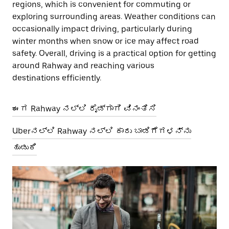
regions, which is convenient for commuting or
exploring surrounding areas. Weather conditions can
occasionally impact driving, particularly during
winter months when snow or ice may affect road
safety. Overall, driving is a practical option for getting
around Rahway and reaching various
destinations efficiently.
ಈಗ Rahway ನಲ್ಲಿ ರೈಡ್‌ಗಾಗಿ ವಿನಂತಿಸಿ
Uberನಲ್ಲಿ Rahway ನಲ್ಲಿ ಕಾರು ಬಾಡಿಗೆಗಳನ್ನು
ಹುಡುಕಿ