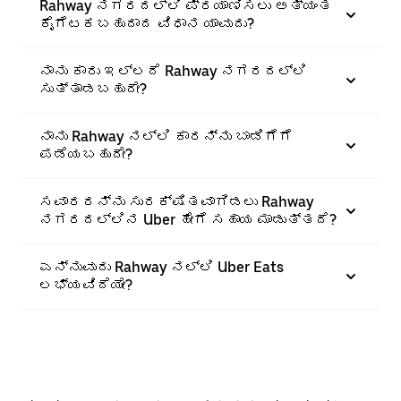
Rahway ನಗರದಲ್ಲಿ ಪ್ರಯಾಣಿಸಲು ಅತ್ಯಂತ
ಕೈಗೆಟಕಬಹುದಾದ ವಿಧಾನ ಯಾವುದು?
ನಾನು ಕಾರು ಇಲ್ಲದೆ Rahway ನಗರದಲ್ಲಿ
ಸುತ್ತಾಡಬಹುದೇ?
ನಾನು Rahway ನಲ್ಲಿ ಕಾರನ್ನು ಬಾಡಿಗೆಗೆ
ಪಡೆಯಬಹುದೇ?
ಸವಾರರನ್ನು ಸುರಕ್ಷಿತವಾಗಿಡಲು Rahway
ನಗರದಲ್ಲಿನ Uber ಹೇಗೆ ಸಹಾಯ ಮಾಡುತ್ತದೆ?
ಎನ್ನುವುದು Rahway ನಲ್ಲಿ Uber Eats
ಲಭ್ಯವಿದೆಯೇ?