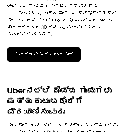
ಮಾಡಿ. ನಿಮಗೆ ವಿಮಾನ ನಿಲ್ದಾಣಕ್ಕೆ ಸಾರಿಗೆಯ
ಅಗತ್ಯವಿರಲಿ, ನಿಮ್ಮ ಮೆಚ್ಚಿನ ರೆಸ್ಟೋರೆಂಟ್‌ಗೆ ಭೇಟಿ
ನೀಡುವ ಯೋಜನೆಯಿರಲಿ ಅಥವಾ ನೀವು ಬೇರೆ ಎಲ್ಲಾದರೂ
ಹೋಗುವುದಿದ್ದರೆ 30 ದಿನಗಳಷ್ಟು ಮುಂಚಿತವಾಗಿ
ಸವಾರಿಗಾಗಿ ವಿನಂತಿಸಿ.
ಸವಾರಿಯನ್ನು ರಿಸರ್ವ್ ಮಾಡಿ
Uberನಲ್ಲಿ ದೊಡ್ಡ ಗುಂಪುಗಳು
ಮತ್ತು ಕುಟುಂಬದೊಂದಿಗೆ
ಪ್ರಯಾಣಿಸುವುದು
ನೀವು ಹೆಚ್ಚುವರಿ ಜಾಗ ಅಥವಾ ವಿಶೇಷ ಸೌಲಭ್ಯಗಳನ್ನು