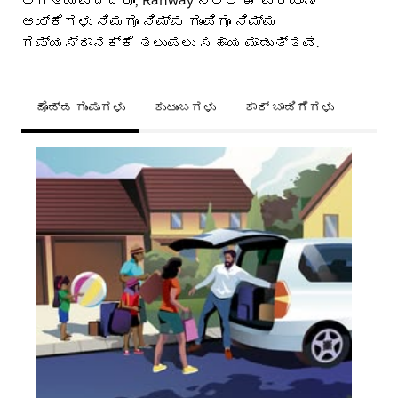
ಅಗತ್ಯವಿದ್ದರೂ, Rahway ನಲ್ಲಿ ಈ ಪ್ರಯಾಣ
ಆಯ್ಕೆಗಳು ನಿಮಗೂ ನಿಮ್ಮ ಗುಂಪಿಗೂ ನಿಮ್ಮ
ಗಮ್ಯಸ್ಥಾನಕ್ಕೆ ತಲುಪಲು ಸಹಾಯ ಮಾಡುತ್ತವೆ.
ದೊಡ್ಡ ಗುಂಪುಗಳು
ಕುಟುಂಬಗಳು
ಕಾರ್ ಬಾಡಿಗೆಗಳು