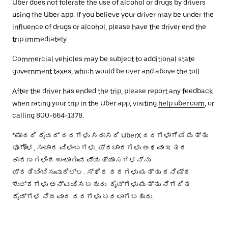
Uber does not tolerate the use of alcohol or drugs by drivers
using the Uber app. If you believe your driver may be under the
influence of drugs or alcohol, please have the driver end the
trip immediately.
Commercial vehicles may be subject to additional state
government taxes, which would be over and above the toll.
After the driver has ended the trip, please report any feedback
when rating your trip in the Uber app, visiting
help.uber.com
, or
calling 800-664-1378.
*ಮಾದರಿ ರೈಡರ್ ದರಗಳು ಸರಾಸರಿ UberX ದರಗಳಾಗಿವೆ ಮತ್ತು
ಭೂಗೋಳ, ಸಂಚಾರ ವಿಳಂಬಗಳು, ಪ್ರಚಾರಗಳು ಅಥವಾ ಇತರ
ಕಾರಣಗಳಿಂದ ಉಂಟಾಗುವ ವ್ಯತ್ಯಾಸಗಳನ್ನು
ಪ್ರತಿಬಿಂಬಿಸುವುದಿಲ್ಲ. ಸ್ಥಿರ ದರಗಳು ಮತ್ತು ಕನಿಷ್ಠ
ಶುಲ್ಕಗಳು ಅನ್ವಯಿಸಬಹುದು. ರೈಡ್‌ಗಳು ಮತ್ತು ನಿಗದಿತ
ರೈಡ್‌ಗಳ ನಿಜವಾದ ದರಗಳು ಬದಲಾಗಬಹುದು.