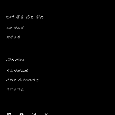
ಜಾಗತಿಕ ಪೌರತ್ವ
ಸುರಕ್ಷತೆ
ಸ್ಥಿರತೆ
ಪ್ರಯಾಣ
ರಿಸರ್ವ್ ಮಾಡಿ
ವಿಮಾನ ನಿಲ್ದಾಣಗಳು
ನಗರಗಳು