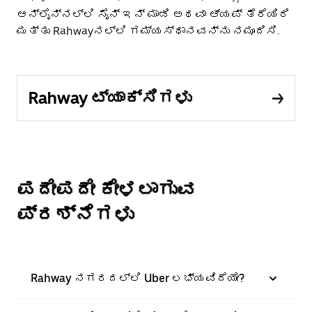
ಆನ್‌ಲೈನ್‌ನಲ್ಲಿ ಸೈನ್ ಇನ್ ಮಾಡಿ ಅಥವಾ ಆ್ಯಪ್ ತೆರೆಯಿರಿ
ಮತ್ತು Rahwayನಲ್ಲಿ ಗಮ್ಯಸ್ಥಾನವನ್ನು ನಮೂದಿಸಿ.
Rahway ಟ್ಯಾಕ್ಸಿಗಳು
ಪದೇಪದೇ ಕೇಳಲಾಗುವ
ಪ್ರಶ್ನೆಗಳು
Rahway ನಗರದಲ್ಲಿ Uber ಲಭ್ಯವಿದೆಯೇ?