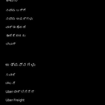
ಕಂಪನಿ
ನಮ್ಮ ಬಗ್ಗೆ
ನಮ್ಮ ಆಫರ್‌ಗಳು
ವಾರ್ತಾ ಕೊಠಡಿ
ಹೂಡಿಕೆದಾರರು
ಬ್ಲಾಗ್
ಉತ್ಪನ್ನಗಳು
ಸವಾರಿ
ಚಾಲನೆ
Uber ಫಾರ್ ಬಿಸಿನೆಸ್
Uber Freight