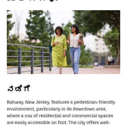
a
date.
Press
the
escape
button
to
close
the
calendar.
ನಡಿಗೆ
Rahway, New Jersey, features a pedestrian-friendly
environment, particularly in its downtown area,
where a mix of residential and commercial spaces
are easily accessible on foot. The city offers well-