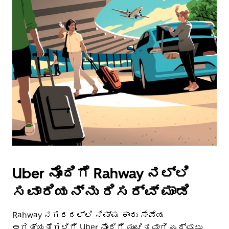
Uber ನೊಂದಿಗೆ Rahway ನಲ್ಲಿ
ಸವಾರಿಯನ್ನು ರಿಸರ್ವ್ ಮಾಡಿ
Rahway ನಗರದಲ್ಲಿ ನಿಮ್ಮ ಕಾರು ಸೇವೆಯ
ಅಗತ್ಯತೆಗಳಿಗೆ Uber ನೊಂದಿಗೆ ಮುಂಚಿತವಾಗಿ ಏರ್ಪಾಟು