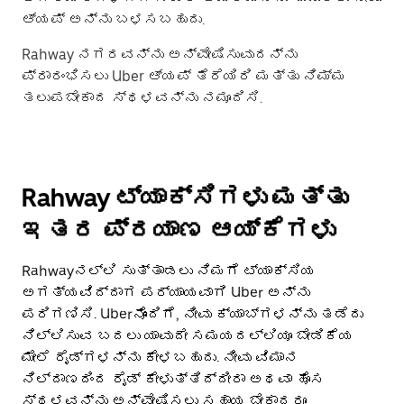
ಆ್ಯಪ್ ಅನ್ನು ಬಳಸಬಹುದು.
Rahway ನಗರವನ್ನು ಅನ್ವೇಷಿಸುವುದನ್ನು
ಪ್ರಾರಂಭಿಸಲು Uber ಆ್ಯಪ್ ತೆರೆಯಿರಿ ಮತ್ತು ನಿಮ್ಮ
ತಲುಪಬೇಕಾದ ಸ್ಥಳವನ್ನು ನಮೂದಿಸಿ.
Rahway ಟ್ಯಾಕ್ಸಿಗಳು ಮತ್ತು
ಇತರ ಪ್ರಯಾಣ ಆಯ್ಕೆಗಳು
Rahwayನಲ್ಲಿ ಸುತ್ತಾಡಲು ನಿಮಗೆ ಟ್ಯಾಕ್ಸಿಯ
ಅಗತ್ಯವಿದ್ದಾಗ ಪರ್ಯಾಯವಾಗಿ Uber ಅನ್ನು
ಪರಿಗಣಿಸಿ. Uber‌ನೊಂದಿಗೆ, ನೀವು ಕ್ಯಾಬ್‌ಗಳನ್ನು ತಡೆದು
ನಿಲ್ಲಿಸುವ ಬದಲು ಯಾವುದೇ ಸಮಯದಲ್ಲಿಯೂ ಬೇಡಿಕೆಯ
ಮೇಲೆ ರೈಡ್‌ಗಳನ್ನು ಕೇಳಬಹುದು. ನೀವು ವಿಮಾನ
ನಿಲ್ದಾಣದಿಂದ ರೈಡ್ ಕೇಳುತ್ತಿದ್ದೀರಾ ಅಥವಾ ಹೊಸ
ಸ್ಥಳವನ್ನು ಅನ್ವೇಷಿಸಲು ಸಹಾಯ ಬೇಕಾದರೂ,