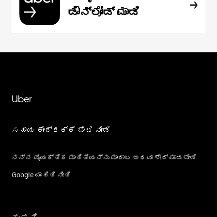
ಡೌನ್‌ಲೋಡ್ ಮಾಡಿ
Uber
ಸಹಾಯ ಕೇಂದ್ರಕ್ಕೆ ಭೇಟಿ ನೀಡಿ
ನನ್ನ ವೈಯಕ್ತಿಕ ಮಾಹಿತಿಯನ್ನು ಮಾರಾಟ ಅಥವಾ ಶೇರ್‌ ಮಾಡಬೇಡಿ
Google ಮಾಹಿತಿ ನೀತಿ