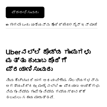
ಪ್ರಾರಂಭಿಸುವುದು
ಈಗಾಗಲೇ ಒಂದು ಖಾತೆಯನ್ನು ಹೊಂದಿದ್ದೀರಾ? ಸೈನ್ ಇನ್ ಮಾಡಿ
Uberನಲ್ಲಿ ದೊಡ್ಡ ಗುಂಪುಗಳು
ಮತ್ತು ಕುಟುಂಬದೊಂದಿಗೆ
ಪ್ರಯಾಣಿಸುವುದು
ನೀವು ಹೆಚ್ಚುವರಿ ಜಾಗ ಅಥವಾ ವಿಶೇಷ ಸೌಲಭ್ಯಗಳನ್ನು
ಅಗತ್ಯವಿದ್ದರೂ, ಮಂಡೈ ನಲ್ಲಿ ಈ ಪ್ರಯಾಣ ಆಯ್ಕೆಗಳು
ನಿಮಗೂ ನಿಮ್ಮ ಗುಂಪಿಗೂ ನಿಮ್ಮ ಗಮ್ಯಸ್ಥಾನಕ್ಕೆ
ತಲುಪಲು ಸಹಾಯ ಮಾಡುತ್ತವೆ.