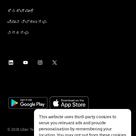
ರಿಸರ್ವ್ ಮಾಡಿ
ವಿಮಾನ ನಿಲ್ದಾಣಗಳು
ನಗರಗಳು
This website uses third-party cookies to
serve you relevant ads and provide
personalisation by remembering your
©
2026
Uber Technologies Inc.
location. You may opt out from these cookies