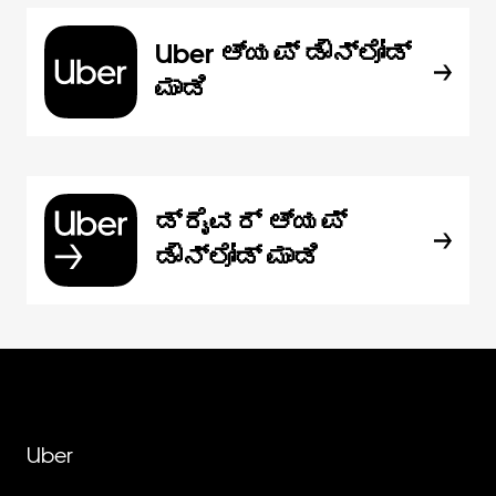
Uber ಆ್ಯಪ್‍ ಡೌನ್‌ಲೋಡ್
ಮಾಡಿ
ಡ್ರೈವರ್ ಆ್ಯಪ್
ಡೌನ್‌ಲೋಡ್ ಮಾಡಿ
Uber