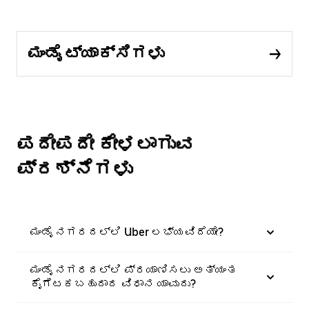
ಮಂಡೈ ಟ್ಯಾಕ್ಸಿಗಳು
ಪದೇಪದೇ ಕೇಳಲಾಗುವ
ಪ್ರಶ್ನೆಗಳು
ಮಂಡೈ ನಗರದಲ್ಲಿ Uber ಲಭ್ಯವಿದೆಯೇ?
ಮಂಡೈ ನಗರದಲ್ಲಿ ಪ್ರಯಾಣಿಸಲು ಅತ್ಯಂತ
ಕೈಗೆಟಕಬಹುದಾದ ವಿಧಾನ ಯಾವುದು?