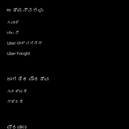
ಉತ್ಪನ್ನಗಳು
ಸವಾರಿ
ಚಾಲನೆ
Uber ಫಾರ್ ಬಿಸಿನೆಸ್
Uber Freight
ಜಾಗತಿಕ ಪೌರತ್ವ
ಸುರಕ್ಷತೆ
ಸ್ಥಿರತೆ
ಪ್ರಯಾಣ