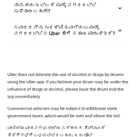
ನಾನು ಕಾರು ಇಲ್ಲದೆ ಮಂಡೈ ನಗರದಲ್ಲಿ
ಸುತ್ತಾಡಬಹುದೇ?
ಸವಾರರನ್ನು ಸುರಕ್ಷಿತವಾಗಿಡಲು ಮಂಡೈ
ನಗರದಲ್ಲಿನ Uber ಹೇಗೆ ಸಹಾಯ ಮಾಡುತ್ತದೆ?
Uber does not tolerate the use of alcohol or drugs by drivers
using the Uber app. If you believe your driver may be under the
influence of drugs or alcohol, please have the driver end the
trip immediately.
Commercial vehicles may be subject to additional state
government taxes, which would be over and above the toll.
ವಾಣಿಜ್ಯ ವಾಹನಗಳು ರಾಜ್ಯ ಸರ್ಕಾರದ ಹೆಚ್ಚುವರಿ
ತೆರಿಗೆಗಳಿಗೆ ಒಳಪಟ್ಟಿರಬಹುದು, ಇದು ಟೋಲ್