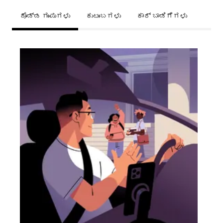
ದೊಡ್ಡ ಗುಂಪುಗಳು
ಕುಟುಂಬಗಳು
ಕಾರ್ ಬಾಡಿಗೆಗಳು