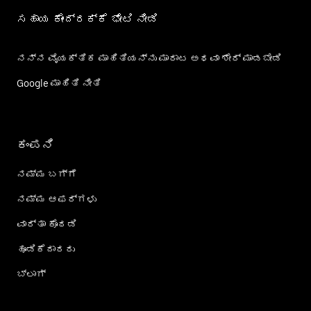
ಸಹಾಯ ಕೇಂದ್ರಕ್ಕೆ ಭೇಟಿ ನೀಡಿ
ನನ್ನ ವೈಯಕ್ತಿಕ ಮಾಹಿತಿಯನ್ನು ಮಾರಾಟ ಅಥವಾ ಶೇರ್‌ ಮಾಡಬೇಡಿ
Google ಮಾಹಿತಿ ನೀತಿ
ಕಂಪನಿ
ನಮ್ಮ ಬಗ್ಗೆ
ನಮ್ಮ ಆಫರ್‌ಗಳು
ವಾರ್ತಾ ಕೊಠಡಿ
ಹೂಡಿಕೆದಾರರು
ಬ್ಲಾಗ್