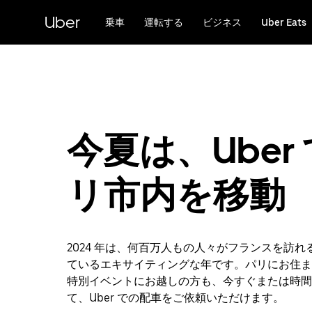
メ
Uber
イ
乗車
運転する
ビジネス
Uber Eats
ン
コ
ン
テ
ン
ツ
へ
今夏は、Uber
ス
キ
ッ
リ市内を移動
プ
2024 年は、何百万人もの人々がフランスを訪れ
ているエキサイティングな年です。パリにお住ま
特別イベントにお越しの方も、今すぐまたは時間
て、Uber での配車をご依頼いただけます。