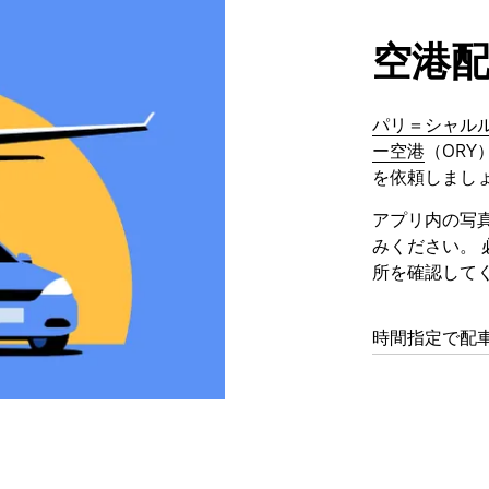
空港
パリ＝シャル
ー空港
（ORY
を依頼しまし
アプリ内の写
みください。
所を確認して
時間指定で配