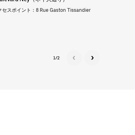
クセスポイント
：8 Rue Gaston Tissandier
アクセスポ
り）
1/2