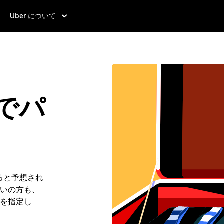
Uber について
 でパ
ると予想され
いの方も、
を指定し