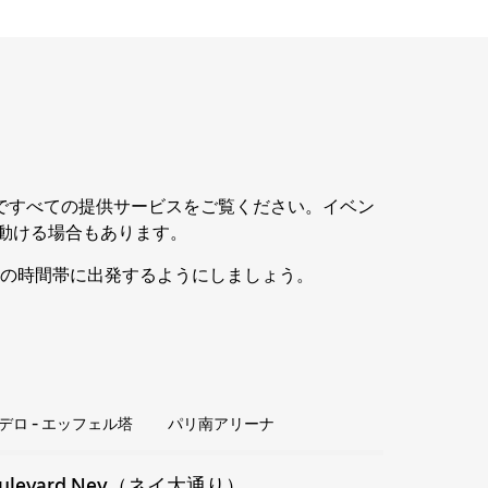
リですべての提供サービスをご覧ください。イベン
に動ける場合もあります。
の時間帯に出発するようにしましょう。
デロ - エッフェル塔
パリ南アリーナ
ulevard Ney（ネイ大通り）
Rue Bo