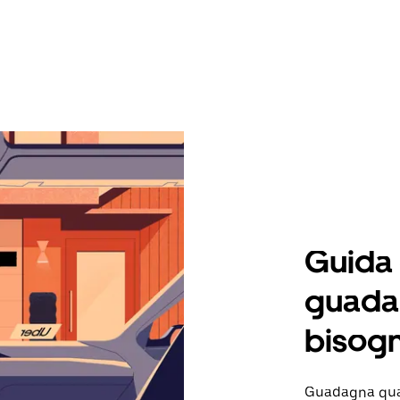
Guida
guadag
bisogn
Guadagna quan