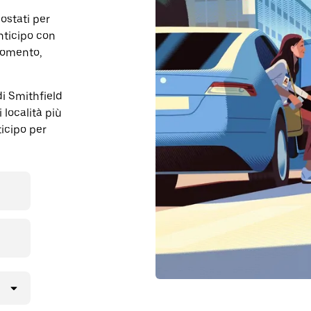
postati per
nticipo con
momento,
di Smithfield
 località più
ticipo per