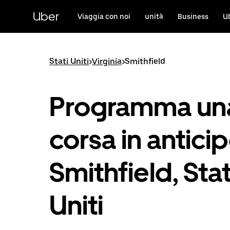
Passa
al
Uber
Viaggia con noi
unità
Business
U
contenuto
principale
Stati Uniti
>
Virginia
>
Smithfield
Programma un
corsa in antici
Smithfield, Stat
Uniti