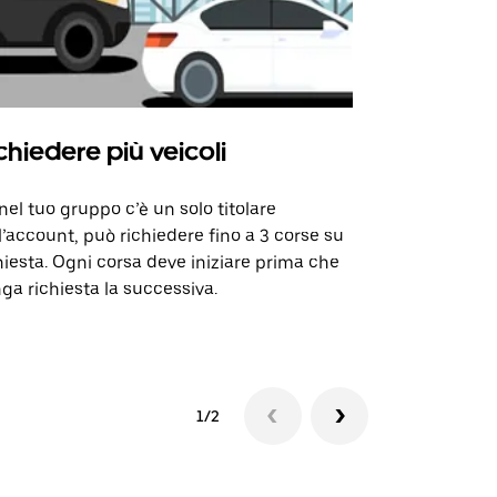
chiedere più veicoli
Uber Shu
nel tuo gruppo c’è un solo titolare
La nostra op
l’account, può richiedere fino a 3 corse su
alcune tratte
hiesta. Ogni corsa deve iniziare prima che
selezionate.
ga richiesta la successiva.
Verifica la d
1/2