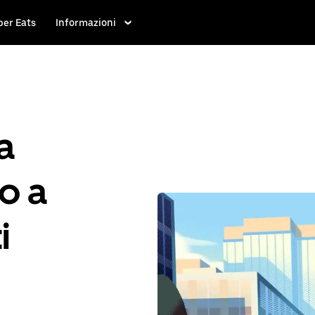
ber Eats
Informazioni
a
po a
i