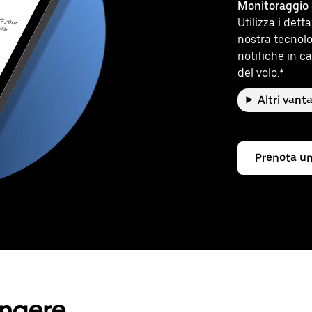
Monitoraggio 
Utilizza i dett
nostra tecnolo
notifiche in ca
del volo.*
Altri vant
Prenota un
ungere