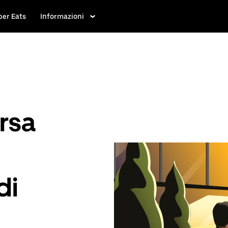
ber Eats
Informazioni
rsa
di