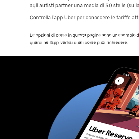
agli autisti partner una media di 5.0 stelle (sull
Controlla l'app Uber per conoscere le tariffe attu
Le opzioni di corsa in questa pagina sono un esempio dei
guardi nell'app, vedrai quali corse puoi richiedere.