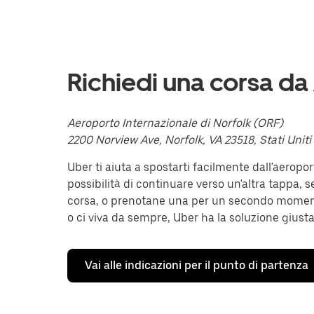
con
la
freccia
verso
il
basso
Richiedi una corsa d
per
interagire
con
il
Aeroporto Internazionale di Norfolk (ORF)
calendario
2200 Norview Ave, Norfolk, VA 23518, Stati Uniti
e
selezionare
Uber ti aiuta a spostarti facilmente dall'aeropo
una
data.
possibilità di continuare verso un'altra tappa, s
Utilizza
corsa, o prenotane una per un secondo moment
il
o ci viva da sempre, Uber ha la soluzione giusta
pulsante
Esc
per
chiudere
Vai alle indicazioni per il punto di partenza
il
calendario.