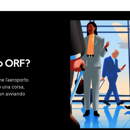
o ORF?
he l'aeroporto
o una corsa,
 un avviando